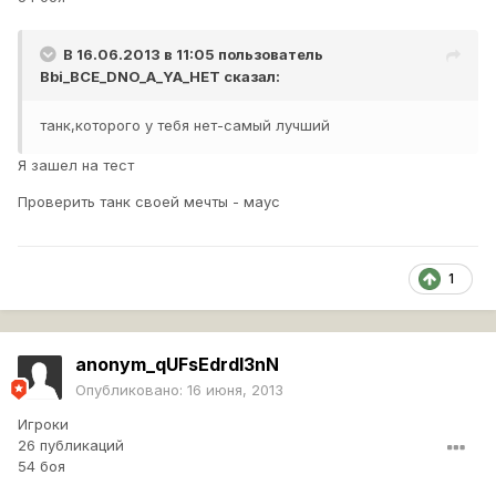
В 16.06.2013 в 11:05 пользователь
Bbi_BCE_DNO_A_YA_HET
сказал:
танк,которого у тебя нет-самый лучший
Я зашел на тест
Проверить танк своей мечты - маус
1
anonym_qUFsEdrdI3nN
Опубликовано:
16 июня, 2013
Игроки
26 публикаций
54 боя