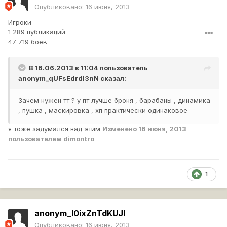
Опубликовано:
16 июня, 2013
Игроки
1 289 публикаций
47 719 боёв
В 16.06.2013 в 11:04 пользователь
anonym_qUFsEdrdI3nN
сказал:
Зачем нужен тт ? у пт лучше броня , барабаны , динамика
, пушка , маскировка , хп практически одинаковое
я тоже задумался над этим
Изменено
16 июня, 2013
пользователем dimontro
1
anonym_I0ixZnTdKUJl
Опубликовано:
16 июня, 2013