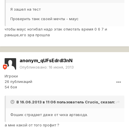
Я зашел на тест
Проверить танк своей мечты - маус
чтобы маус ногибал надо этак отмотать время 0 6 7 и
раньше,его эра прошла
anonym_qUFsEdrdI3nN
Опубликовано:
16 июня, 2013
Игроки
26 публикаций
54 боя
В 16.06.2013 в 11:06 пользователь
Crucio_
сказал:
Фошик страдает даже от чиха артавода.
а мне какой от того профит ?