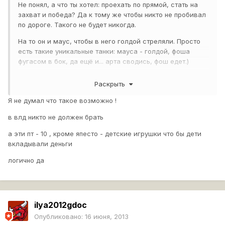
Не понял, а что ты хотел: проехать по прямой, стать на
захват и победа? Да к тому же чтобы никто не пробивал
по дороге. Такого не будет никогда.
На то он и маус, чтобы в него голдой стреляли. Просто
есть такие уникальные танки: мауса - голдой, фоша
фугасом в бок, да ещё и... арта сводись, фош едет.)
Тест нужно проводить без голды, чтобы всем нравилась
Раскрыть
броня, а на основе - как повезёт уже, рандом так
сказать.
Я не думал что такое возможно !
в влд никто не должен брать
а эти пт - 10 , кроме япесто - детские игрушки что бы дети
вкладывали деньги
логично да
ilya2012gdoc
Опубликовано:
16 июня, 2013