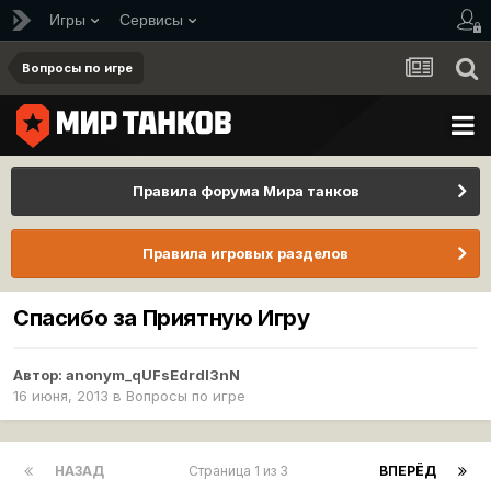
Игры
Сервисы
Вопросы по игре
Правила форума Мира танков
Правила игровых разделов
Спасибо за Приятную Игру
Автор:
anonym_qUFsEdrdI3nN
16 июня, 2013
в
Вопросы по игре
НАЗАД
Страница 1 из 3
ВПЕРЁД