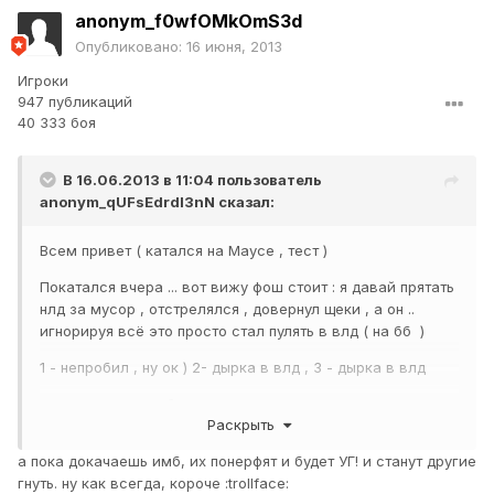
anonym_f0wfOMkOmS3d
Опубликовано:
16 июня, 2013
Игроки
947 публикаций
40 333 боя
В 16.06.2013 в 11:04 пользователь
anonym_qUFsEdrdI3nN
сказал:
Всем привет ( катался на Маусе , тест )
Покатался вчера ... вот вижу фош стоит : я давай прятать
нлд за мусор , отстрелялся , довернул щеки , а он ..
игнорируя всё это просто стал пулять в влд ( на бб )
1 - непробил , ну ок ) 2- дырка в влд , 3 - дырка в влд
я понимаю , что вбр сыграл на его пользу , но это
Раскрыть
полнейший бред ( тестил в комнате , пт пробивают влб
1\1 на бб )
а пока докачаешь имб, их понерфят и будет УГ! и станут другие
гнуть. ну как всегда, короче :trollface:
Так вот : Почему до сих пор вообще нету никакого вайна