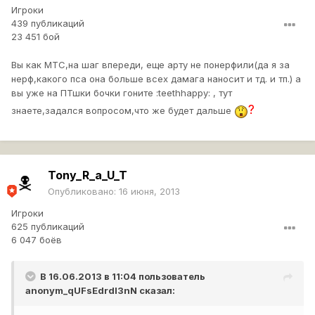
Игроки
439 публикаций
23 451 бой
Вы как МТС,на шаг впереди, еще арту не понерфили(да я за
нерф,какого пса она больше всех дамага наносит и тд. и тп.) а
вы уже на ПТшки бочки гоните :teethhappy: , тут
?
знаете,задался вопросом,что же будет дальше
Tony_R_a_U_T
Опубликовано:
16 июня, 2013
Игроки
625 публикаций
6 047 боёв
В 16.06.2013 в 11:04 пользователь
anonym_qUFsEdrdI3nN
сказал: