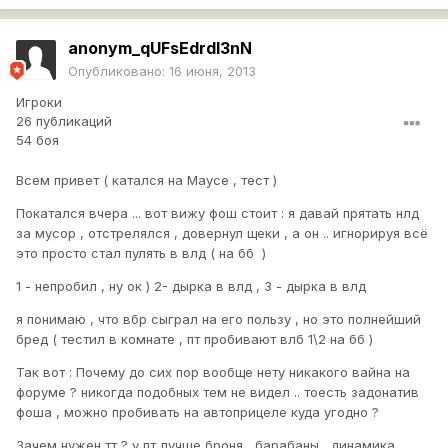
anonym_qUFsEdrdI3nN
Опубликовано:
16 июня, 2013
Игроки
26 публикаций
54 боя
Всем привет ( катался на Маусе , тест )
Покатался вчера ... вот вижу фош стоит : я давай прятать нлд
за мусор , отстрелялся , довернул щеки , а он .. игнорируя всё
это просто стал пулять в влд ( на бб )
1 - непробил , ну ок ) 2- дырка в влд , 3 - дырка в влд
я понимаю , что вбр сыграл на его пользу , но это полнейший
бред ( тестил в комнате , пт пробивают влб 1\2 на бб )
Так вот : Почему до сих пор вообще нету никакого вайна на
форуме ? никогда подобных тем не видел .. тоесть задонатив
фоша , можно пробивать на автоприцеле куда угодно ?
Зачем нужен тт ? у пт лучше броня , барабаны , динамика ,