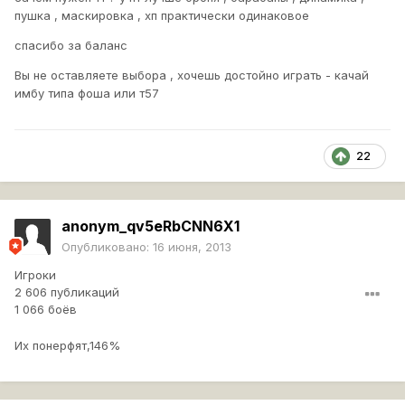
пушка , маскировка , хп практически одинаковое
спасибо за баланс
Вы не оставляете выбора , хочешь достойно играть - качай
имбу типа фоша или т57
22
anonym_qv5eRbCNN6X1
Опубликовано:
16 июня, 2013
Игроки
2 606 публикаций
1 066 боёв
Их понерфят,146%