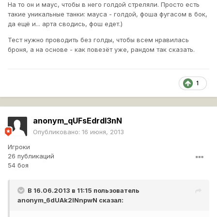
На то он и маус, чтобы в него голдой стреляли. Просто есть
такие уникальные танки: мауса - голдой, фоша фугасом в бок,
да ещё и... арта сводись, фош едет.)
Тест нужно проводить без голды, чтобы всем нравилась
броня, а на основе - как повезёт уже, рандом так сказать.
1
anonym_qUFsEdrdI3nN
Опубликовано:
16 июня, 2013
Игроки
26 публикаций
54 боя
В 16.06.2013 в 11:15 пользователь
anonym_6dUAk2INnpwN
сказал: