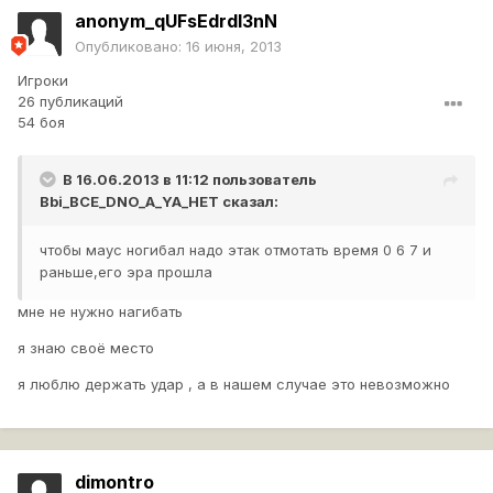
anonym_qUFsEdrdI3nN
Опубликовано:
16 июня, 2013
Игроки
26 публикаций
54 боя
В 16.06.2013 в 11:12 пользователь
Bbi_BCE_DNO_A_YA_HET
сказал:
чтобы маус ногибал надо этак отмотать время 0 6 7 и
раньше,его эра прошла
мне не нужно нагибать
я знаю своё место
я люблю держать удар , а в нашем случае это невозможно
dimontro