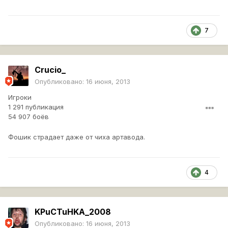
на форуме ? никогда подобных тем не видел .. тоесть
задонатив фоша , можно пробивать на автоприцеле куда
угодно ?
7
Зачем нужен тт ? у пт лучше броня , барабаны , динамика
, пушка , маскировка , хп практически одинаковое
Crucio_
спасибо за баланс
Опубликовано:
16 июня, 2013
Вы не оставляете выбора , хочешь достойно играть -
качай имбу типа фоша или т57
Игроки
1 291 публикация
54 907 боёв
Фошик страдает даже от чиха артавода.
4
KPuCTuHKA_2008
Опубликовано:
16 июня, 2013