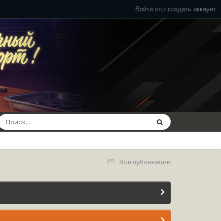
Войти
или
создать аккаунт
Все публикации