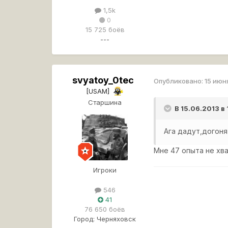
1,5k
0
15 725 боёв
---
svyatoy_0tec
Опубликовано:
15 июн
[USAM]
Старшина
В 15.06.2013 в
Ага дадут,догоня
Мне 47 опыта не хв
Игроки
546
41
76 650 боёв
Город:
Черняховск