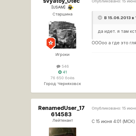
svyatoy_0tec
Опубликовано:
15 июн
[USAM]
Старшина
В 15.06.2013 в
да идет. я там кс
ОООоо а где это гля
Игроки
546
41
76 650 боёв
Город:
Черняховск
RenamedUser_17
Опубликовано:
15 июн
614583
Лейтенант
С 15 июня 4:01 (МСК)