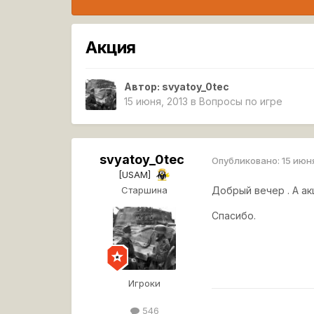
Акция
Автор:
svyatoy_0tec
15 июня, 2013
в
Вопросы по игре
svyatoy_0tec
Опубликовано:
15 июн
[USAM]
Старшина
Добрый вечер . А а
Спасибо.
Игроки
546