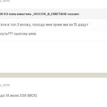
я, 2013
 19:53 пользователь
_HOCOK_B_CMETAHE
сказал:
тати в топ 3 вхожу, походу мне прем акк на 15 дадут
нуть??? сылочку кинЬ
я, 2013
 до 14 июля 3:59 (МСК)