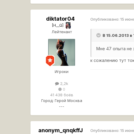
diktator04
Опубликовано:
15 июн
[H__Q]
Лейтенант
В 15.06.2013 в
Мне 47 опыта не 
к сожалению тут то
Игроки
2,2k
0
41 438 боёв
Город:
Герой Москва
---
anonym_qnqkffJ
Опубликовано:
15 июн