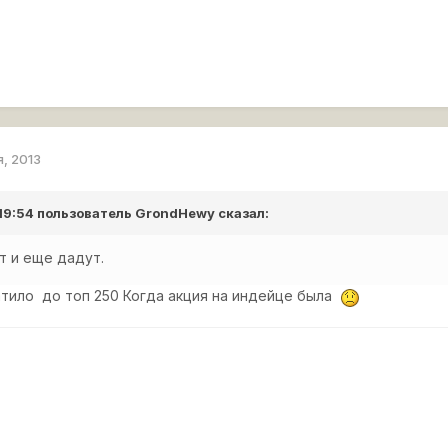
я, 2013
 19:54 пользователь
GrondHewy
сказал:
т и еще дадут.
атило до топ 250 Когда акция на индейце была