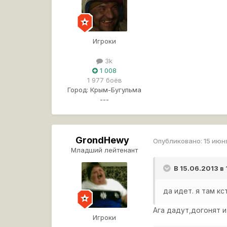
Игроки
3k
1 008
1 977 боёв
Город:
Крым-Бугульма
---
GrondHewy
Опубликовано:
15 июн
Младший лейтенант
В 15.06.2013 в
да идет. я там кс
Ага дадут,догонят 
Игроки