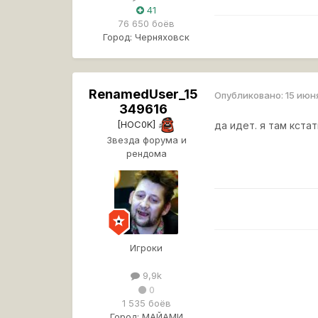
41
76 650 боёв
Город:
Черняховск
RenamedUser_15
Опубликовано:
15 июн
349616
[HOC0K]
да идет. я там кста
Звезда форума и
рендома
Игроки
9,9k
0
1 535 боёв
Город:
МАЙАМИ