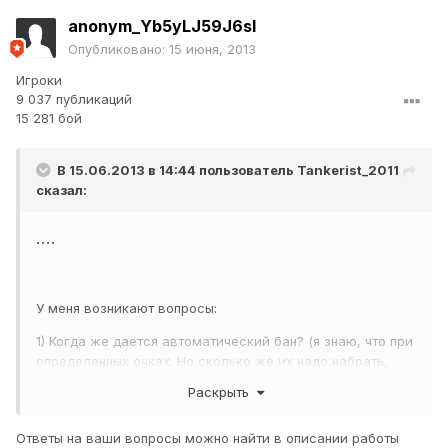
anonym_Yb5yLJ59J6sI
Опубликовано:
15 июня, 2013
Игроки
9 037 публикаций
15 281 бой
В 15.06.2013 в 14:44 пользователь
Tankerist_2011
сказал:
....
У меня возникают вопросы:
1) Когда же дается автоматический бан? (я знаю, что при
определенных очках. Но сколько же их надо набрать,
если 2459 дамага по своим недостаточно для бана?)
Раскрыть
2) Даже не вопрос, а вопль о введении действительно
высоких компенсаций. (хотя бы по 100 серебра за
Ответы на ваши вопросы можно найти в описании работы