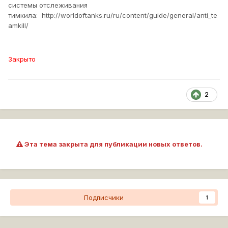
еденицу урона. именно при выстреле, как в медальке
системы отслеживания
"Снайпер". Там же определяется, когда ты врезался, а
тимкила: http://worldoftanks.ru/ru/content/guide/general/anti_te
когда ты выстрелил в своего).
amkill/
Спасибо.
Закрыто
2
Эта тема закрыта для публикации новых ответов.
Подписчики
1