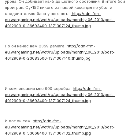
урона. Он добивает кв-5 до шотного состояния. В итоге бой
проигран. Су-152 никого из нашей команды не убил и
следовательно бана у него нет.
http://cdn-frm-
eu.wargaming.net/wot/ru/uploads/monthly_06_2013/post-
4012909-0-36693400-1371307124_thumb.jpg
Но он нанес нам 2359 дамага.
http://cdn-frm-
eu.wargaming.net/wot/ru/uploads/monthly_06_2013/post-
4012909-0-23683500-1371307140_thumb.jpg
И компенсация мне 900 серебра.
http://cdn-frm-
eu.wargaming.net/wot/ru/uploads/monthly_06_2013/post-
4012909-0-36693400-1371307124_thumb.jpg
И вот он сам.
http://cdn-frm-
eu.wargaming.net/wot/ru/uploads/monthly_06_2013/post-
4012909-0-53068400-1371307132_thumb.jpg