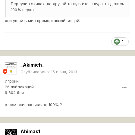
Переучил экипаж на другой танк, в итоге куда-то делись
100% перка.
они ушли в мир проморганный вещей.
1
_Akimich_
Опубликовано:
15 июня, 2013
Игроки
26 публикаций
9 604 боя
а сам экипаж вкачал 100% ?
Ahimas1