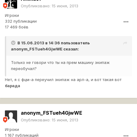
Опубликовано:
15 июня, 2013
Игроки
332 публикации
17 469 боёв
В 15.06.2013 в 14:36 пользователь
anonym_FSTueh4GjwWE
сказал:
Только не говори что ты на прем машину экипаж
переобучал?
Нет, я с фцм-а переучил экипаж на арл-а, и вот такая вот
барада
anonym_FSTueh4GjwWE
Опубликовано:
15 июня, 2013
Игроки
1 167 публикаций