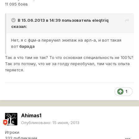
11 095 боёв
В 15.06.2013 в 14:39 пользователь
eleqtriq
сказал:
Нет, я с фцм-а переучил экипаж на арл-а, и вот такая
вот
барада
Так а что там не так? То что основная специальность не 100%?
Так это потому, что не за голду переобучал, там часть опыта
теряется.
1
Ahimas1
Опубликовано:
15 июня, 2013
Игроки
332 публикации