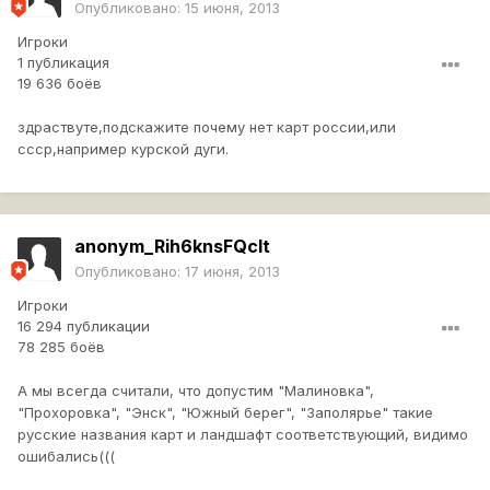
Опубликовано:
15 июня, 2013
Игроки
1 публикация
19 636 боёв
здраствуте,подскажите почему нет карт россии,или
ссср,например курской дуги.
anonym_Rih6knsFQcIt
Опубликовано:
17 июня, 2013
Игроки
16 294 публикации
78 285 боёв
А мы всегда считали, что допустим "Малиновка",
"Прохоровка", "Энск", "Южный берег", "Заполярье" такие
русские названия карт и ландшафт соответствующий, видимо
ошибались(((