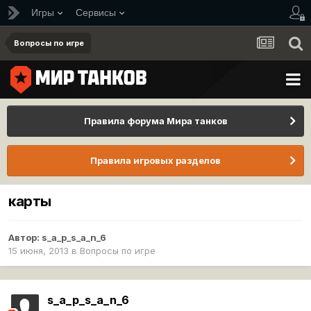
Игры
Сервисы
Вопросы по игре
Правила форума Мира танков
Правила игровых разделов
карты
Автор:
s_a_p_s_a_n_6
15 июня, 2013
в
Вопросы по игре
s_a_p_s_a_n_6