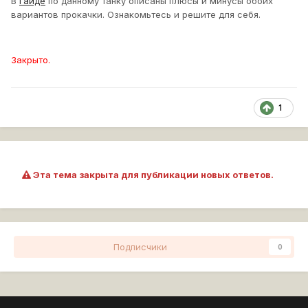
В
гайде
по данному танку описаны плюсы и минусы обоих
вариантов прокачки. Ознакомьтесь и решите для себя.
Закрыто.
1
Эта тема закрыта для публикации новых ответов.
Подписчики
0
Перейти к списку тем