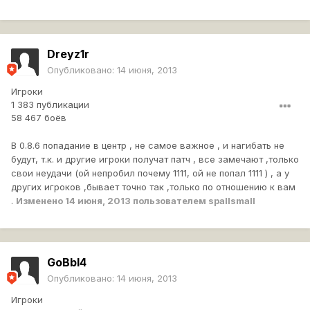
Dreyz1r
Опубликовано:
14 июня, 2013
Игроки
1 383 публикации
58 467 боёв
В 0.8.6 попадание в центр , не самое важное , и нагибать не
будут, т.к. и другие игроки получат патч , все замечают ,только
свои неудачи (ой непробил почему 1111, ой не попал 1111 ) , а у
других игроков ,бывает точно так ,только по отношению к вам
.
Изменено
14 июня, 2013
пользователем spallsmall
GoBbl4
Опубликовано:
14 июня, 2013
Игроки