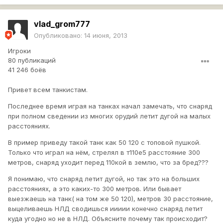
vlad_grom777
Опубликовано:
14 июня, 2013
Игроки
80 публикаций
41 246 боёв
Привет всем танкистам.
Последнее время играя на танках начал замечать, что снаряд
при полном сведении из многих орудий летит дугой на малых
расстояниях.
В пример приведу такой танк как 50 120 с топовой пушкой.
Только что играл на нём, стрелял в т110е5 расстояние 300
метров, снаряд уходит перед 110кой в землю, что за бред???
Я понимаю, что снаряд летит дугой, но так это на больших
расстояниях, а это каких-то 300 метров. Или бывает
выезжаешь на танк( на том же 50 120), метров 30 расстояние,
выцеливаешь НЛД сводишься иииии конечно снаряд летит
куда угодно но не в НЛД. Объясните почему так происходит?