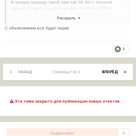
В пример приведу такой танк как 50 120 с топовой
пушкой. Только что играл на нём, стрелял в т110е5
расстояние 300 метров, снаряд уходит перед 110кой в
Раскрыть
землю, что за бред???
C обновлением всё будет норм)
Я понимаю, что снаряд летит дугой, но так это на
больших расстояниях, а это каких-то 300 метров. Или
бывает выезжаешь на танк( на том же 50 120), метров 30
расстояние, выцеливаешь НЛД сводишься иииии
1
конечно снаряд летит куда угодно но не в НЛД.
Объясните почему так происходит? Или этол с
настройками какие-то проблемы?
НАЗАД
Страница 1 из 2
ВПЕРЁД
Эта тема закрыта для публикации новых ответов.
Подписчики
0