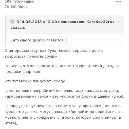
599 публикаций
76 139 боёв
В 14.06.2013 в 10:00 пользователь
Kara4ev32rus
сказал:
Зато много других появится :(
С интересом жду, как будет компенсирована резко
возросшая точность орудий...
Не верю, что квг просто так возьмет и уронит свой доход от
продажи снарядов.
Что тут можно придумать сходу:
-рост нелепых непробитий (конечно, ведь каждая старушка,
нарисованная на танке - это +полметра брони в данной точке),
-снаряды станут исчезать в полете чаще прежнего (все же в
курсе, что данные могут запоздать/не дойти до сервака из-за
муёвого инета у конкретного игрока, который сам и виновт в
итоге),