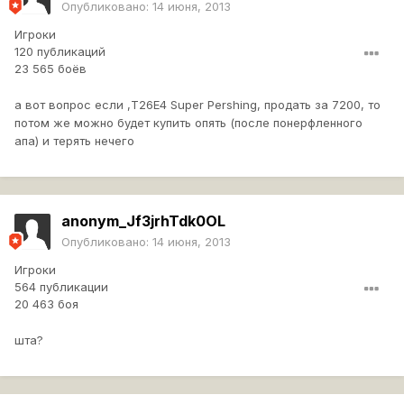
Опубликовано:
14 июня, 2013
Игроки
120 публикаций
23 565 боёв
а вот вопрос если ,T26E4 Super Pershing, продать за 7200, то
потом же можно будет купить опять (после понерфленного
апа) и терять нечего
anonym_Jf3jrhTdk0OL
Опубликовано:
14 июня, 2013
Игроки
564 публикации
20 463 боя
шта?