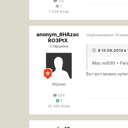
122
0
7 038 боёв
anonym_6HAzac
Опубликовано:
13 июн
RO3PtX
Старшина
В 13.06.2013 в
iMac md093 + Par
Вот вот можно купит
Игроки
554
1
35 486 боёв