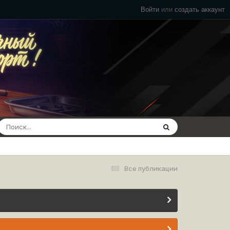
Войти
или
создать аккаунт
Все публикации