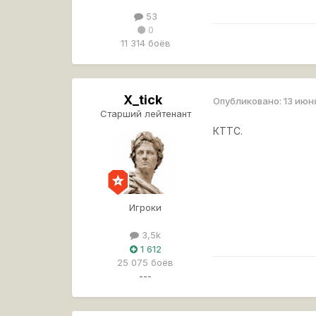
53
0
11 314 боёв
X_tick
Опубликовано:
13 июн
Старший лейтенант
КТТС.
Игроки
3,5k
1 612
25 075 боёв
---