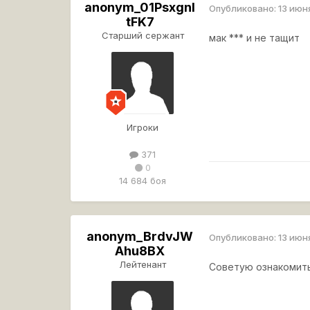
anonym_01Psxgnl
Опубликовано:
13 июн
tFK7
Старший сержант
мак *** и не тащит
Игроки
371
0
14 684 боя
anonym_BrdvJW
Опубликовано:
13 июн
Ahu8BX
Лейтенант
Советую ознакомит