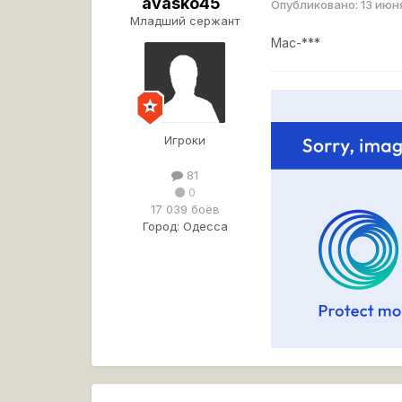
avasko45
Опубликовано:
13 июн
Младший сержант
Мас-***
Игроки
81
0
17 039 боёв
Город:
Одесса