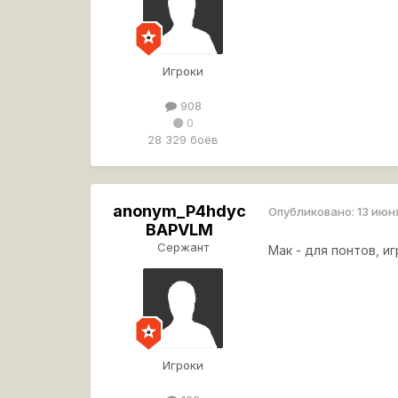
Игроки
908
0
28 329 боёв
anonym_P4hdyc
Опубликовано:
13 июн
BAPVLM
Сержант
Мак - для понтов, 
Игроки