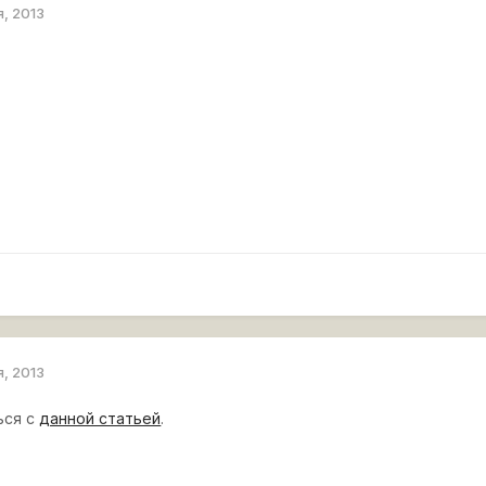
я, 2013
я, 2013
ься с
данной статьей
.