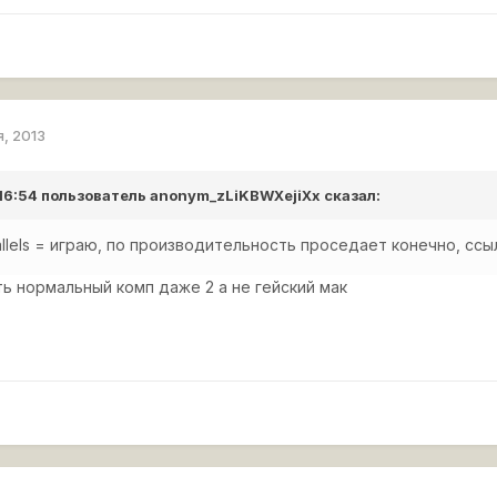
я, 2013
 16:54 пользователь
anonym_zLiKBWXejiXx
сказал:
allels = играю, по производительность проседает конечно, сс
ь нормальный комп даже 2 а не гейский мак