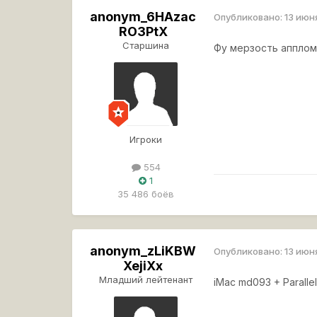
anonym_6HAzac
Опубликовано:
13 июн
RO3PtX
Старшина
Фу мерзость апплом
Игроки
554
1
35 486 боёв
anonym_zLiKBW
Опубликовано:
13 июн
XejiXx
Младший лейтенант
iMac md093 + Parall