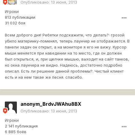
Опубликовано:
13 июня, 2013
Игроки
813 публикации
31 032 боя
Всем доброго дня! Ребятки подскажите, что делать?: грозой
убило материнку-поменял, теперь лаунчер не отображается. В
панели задач он открыт, а на мониторе я его не вижу. Курсор
мыши меняется при наведении на то место, где он должен
был открыться, и, при щелчке мышью, выходит на сайт танков,
но окна лаунчера не видно. Надеюсь, достаточно подробно
описал. Есть ли решение данной проблемы?. Чистый клиент
есть и на нем такае же песня. спасибо.
anonym_BrdvJWAhu8BX
Опубликовано:
13 июня, 2013
Игроки
2 141 публикация
6 885 боёв