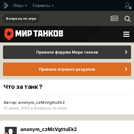
Игры
Сервисы
Вопросы по игре
Правила форума Мира танков
Правила игровых разделов
Что за танк ?
Автор:
anonym_czMcVgttuEk2
12 июня, 2013
в
Вопросы по игре
anonym_czMcVgttuEk2