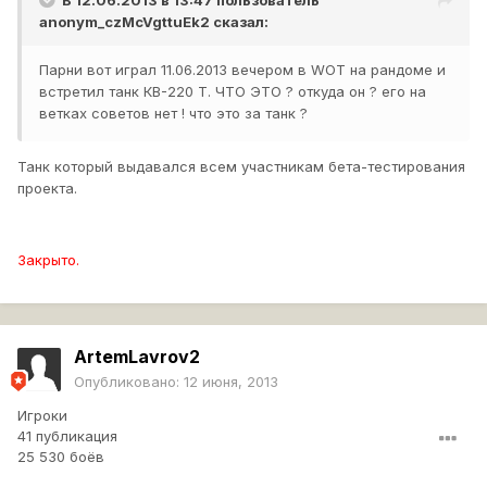
В 12.06.2013 в 13:47 пользователь
anonym_czMcVgttuEk2
сказал:
Парни вот играл 11.06.2013 вечером в WOT на рандоме и
встретил танк КВ-220 Т. ЧТО ЭТО ? откуда он ? его на
ветках советов нет ! что это за танк ?
Танк который выдавался всем участникам бета-тестирования
проекта.
Закрыто.
ArtemLavrov2
Опубликовано:
12 июня, 2013
Игроки
41 публикация
25 530 боёв