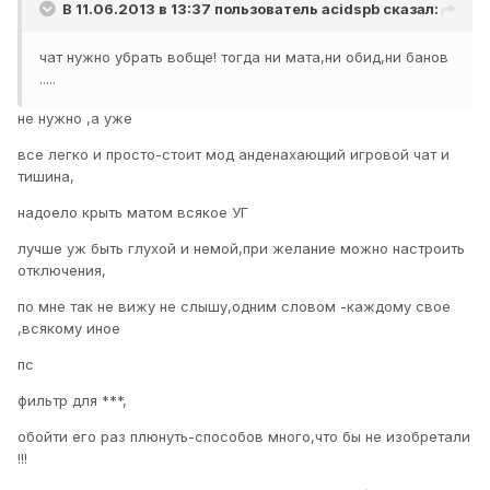
В 11.06.2013 в 13:37 пользователь
acidspb
сказал:
чат нужно убрать вобще! тогда ни мата,ни обид,ни банов
.....
не нужно ,а уже
все легко и просто-стоит мод анденахающий игровой чат и
тишина,
надоело крыть матом всякое УГ
лучше уж быть глухой и немой,при желание можно настроить
отключения,
по мне так не вижу не слышу,одним словом -каждому свое
,всякому иное
пс
фильтр для ***,
обойти его раз плюнуть-способов много,что бы не изобретали
!!!