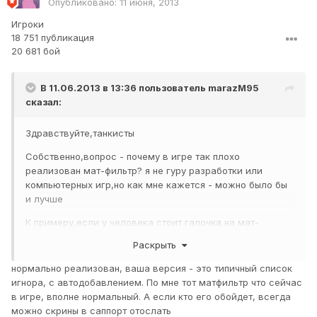
Опубликовано:
11 июня, 2013
Игроки
18 751 публикация
20 681 бой
В 11.06.2013 в 13:36 пользователь
marazM95
сказал:
Здравствуйте,танкисты
Собственно,вопрос - почему в игре так плохо
реализован мат-фильтр? я не гуру разработки или
компьютерных игр,но как мне кажется - можно было бы
и лучше
К примеру,если у человека стоит галочка на мат-
фильтре,что бы после первого матерного высказывания
Раскрыть
от того или иного пользователя он не видел все его
сообщения,дабы не возникали какие-либо конфликты
нормально реализован, ваша версия - это типичный список
игнора, с автодобавлением. По мне тот матфильтр что сейчас
Сам не раз был в бане за матерные высказывания,но
в игре, вполне нормальный. А если кто его обойдет, всегда
вину осознаю,но когда дело доходит до оскорбления
можно скрины в саппорт отослать
родителей и вообще семьи - зверею,как наверно и