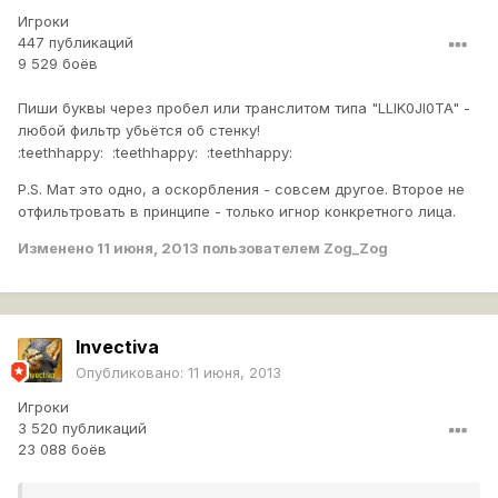
Игроки
447 публикаций
9 529 боёв
Пиши буквы через пробел или транслитом типа "LLlK0Jl0TA" -
любой фильтр убьётся об стенку!
:teethhappy: :teethhappy: :teethhappy:
P.S. Мат это одно, а оскорбления - совсем другое. Второе не
отфильтровать в принципе - только игнор конкретного лица.
Изменено
11 июня, 2013
пользователем Zog_Zog
Invectiva
Опубликовано:
11 июня, 2013
Игроки
3 520 публикаций
23 088 боёв