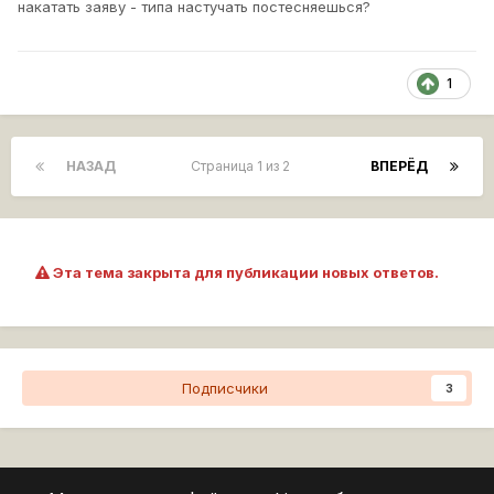
накатать заяву - типа настучать постесняешься?
1
НАЗАД
Страница 1 из 2
ВПЕРЁД
Эта тема закрыта для публикации новых ответов.
Подписчики
3
Перейти к списку тем