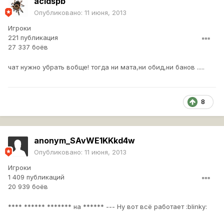
acidspb
Опубликовано:
11 июня, 2013
Игроки
221 публикация
27 337 боёв
чат нужно убрать вобще! тогда ни мата,ни обид,ни банов .....
8
anonym_SAvWE1KKkd4w
Опубликовано:
11 июня, 2013
Игроки
1 409 публикаций
20 939 боёв
**** ****** ******* на ****** --- Ну вот всё работает :blinky: