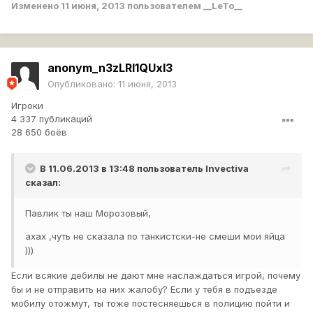
Изменено
11 июня, 2013
пользователем __LeTo__
вину осознаю,но когда дело доходит до оскорбления
родителей и вообще семьи - зверею,как наверно и
любой
Что думаете по этому поводу?
anonym_n3zLRI1QUxl3
Опубликовано:
11 июня, 2013
Игроки
4 337 публикаций
28 650 боёв
В 11.06.2013 в 13:48 пользователь
Invectiva
сказал:
Павлик ты наш Морозовый,
ахах ,чуть не сказала по танкистски-не смеши мои яйца
)))
Если всякие дебилы не дают мне наслаждаться игрой, почему
бы и не отправить на них жалобу? Если у тебя в подъезде
мобилу отожмут, ты тоже постесняешься в полицию пойти и