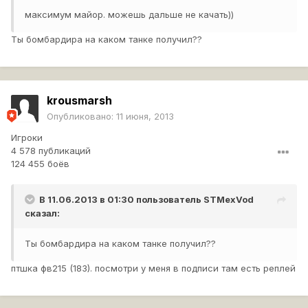
максимум майор. можешь дальше не качать))
Ты бомбардира на каком танке получил??
krousmarsh
Опубликовано:
11 июня, 2013
Игроки
4 578 публикаций
124 455 боёв
В 11.06.2013 в 01:30 пользователь
STMexVod
сказал:
Ты бомбардира на каком танке получил??
птшка фв215 (183). посмотри у меня в подписи там есть реплей