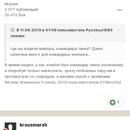
Игроки
2 577 публикаций
20 472 боя
В 11.06.2013 в 01:08 пользователь
Pycckuu1983
сказал:
где вы видели майора, командира танка? Даже
капитана много для командира экипажа...
В армии видел, у нас комбат был командир танка (полковник)
и попробуй только накасячить, зразу побежишь пару км в
противогазе со снарядом, а механы порой с акомками
бегали.
Изменено
11 июня, 2013
пользователем STMexVod
1
krousmarsh