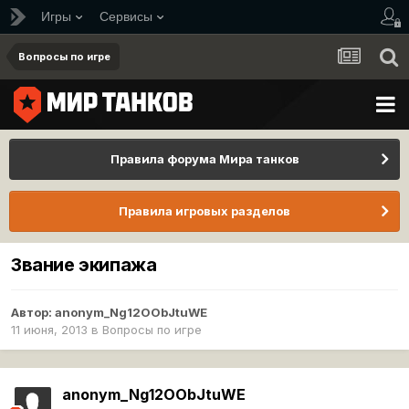
Игры
Сервисы
Вопросы по игре
Правила форума Мира танков
Правила игровых разделов
Звание экипажа
Автор:
anonym_Ng12OObJtuWE
11 июня, 2013
в
Вопросы по игре
anonym_Ng12OObJtuWE