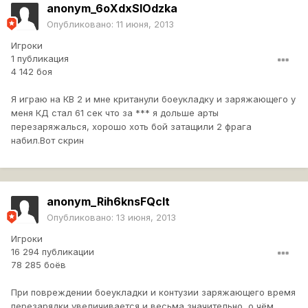
anonym_6oXdxSlOdzka
Опубликовано:
11 июня, 2013
Игроки
1 публикация
4 142 боя
Я играю на КВ 2 и мне кританули боеукладку и заряжающего у
меня КД стал 61 сек что за *** я дольше арты
перезаряжалься, хорошо хоть бой затащили 2 фрага
набил.Вот скрин
anonym_Rih6knsFQcIt
Опубликовано:
13 июня, 2013
Игроки
16 294 публикации
78 285 боёв
При повреждении боеукладки и контузии заряжающего время
перезарядки увеличивается и весьма значительно, о чём