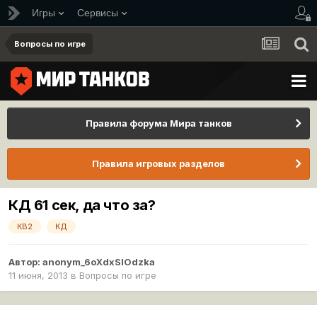
Игры
Сервисы
Вопросы по игре
Правила форума Мира танков
Правила игровых разделов
КД 61 сек, да что за?
КВ2
КД
Автор:
anonym_6oXdxSlOdzka
11 июня, 2013
в
Вопросы по игре