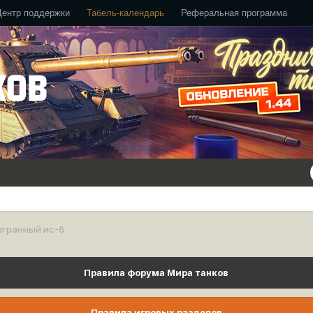
Центр поддержки
Табель-календарь
Реферальная программа
игранный ис-6
Правила форума Мира танков
Правила игровых разделов