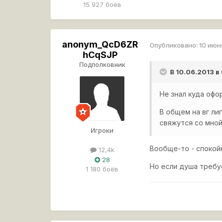
15 927 боёв
anonym_QcD6ZR
Опубликовано:
10 июн
hCqSJP
Подполковник
В 10.06.2013 в
Не знал куда офо
В общем на вг ли
свяжутся со мной
Игроки
Вообще-то - спокой
12,4k
28
Но если душа требу
1 180 боёв