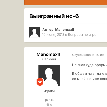
Выигранный ис-6
Автор:
ManomaxII
10 июня, 2013
в
Вопросы по игре
ManomaxII
Опубликовано:
10 июн
Сержант
Не знал куда оформи
В общем на вг лиге 
со мной, но уже пон
Игроки
314
0