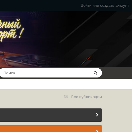
Войти
или
создать аккаунт
Все публикации