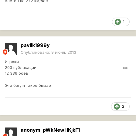
Влетел на >72 км/час
1
pavlik1999y
Опубликовано:
9 июня, 2013
Игроки
203 публикации
12 336 боёв
Это баг, и такое бывает
2
anonym_pWkNewHKjkF1