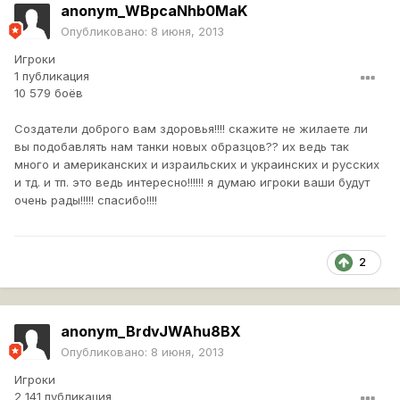
anonym_WBpcaNhb0MaK
Опубликовано:
8 июня, 2013
Игроки
1 публикация
10 579 боёв
Создатели доброго вам здоровья!!!! скажите не жилаете ли
вы подобавлять нам танки новых образцов?? их ведь так
много и американских и израильских и украинских и русских
и тд. и тп. это ведь интересно!!!!!! я думаю игроки ваши будут
очень рады!!!!! спасибо!!!!
2
anonym_BrdvJWAhu8BX
Опубликовано:
8 июня, 2013
Игроки
2 141 публикация