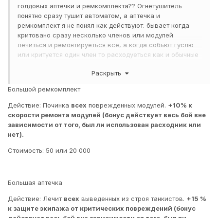
голдовых аптечки и ремкомплекта?? Огнетушитель
понятно сразу тушит автоматом, а аптечка и
ремкомплект я не понял как действуют. бывает когда
критовано сразу несколько членов или модулей
лечиться и ремонтируеться все, а когда собьют гуслю
или критуется один член то расходуеться как и обычные
за 3000 серебра. Ведь крит сразу всего проходит редко,
Раскрыть
а каждый бой отдавать по 10-20к серебра накладно.
Поясните кто знает принцып их работы
Большой ремкомплект
Действие: Починка
всех
поврежденных модулей.
+10% к
скорости ремонта модулей (бонус действует весь бой вне
зависимости от того, был ли использован расходник или
нет).
Стоимость: 50 или 20 000
Большая аптечка
Действие: Лечит
всех
выведенных из строя танкистов.
+15 %
к защите экипажа от критических повреждений (бонус
действует весь бой вне зависимости от того, был ли