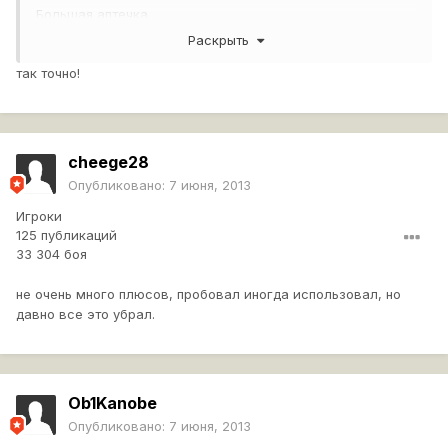
Большая аптечка
Раскрыть
Действие: Лечит всех выведенных из строя танкистов.
+15 % к защите экипажа от критических
так точно!
повреждений
(бонус действует весь бой вне
зависимости от того, был ли использован расходник или
нет).
Большой ремкомплект
cheege28
Опубликовано:
7 июня, 2013
Действие: Починка всех поврежденных модулей.
+10% к
скорости ремонта модулей
(бонус действует весь бой
Игроки
вне зависимости от того, был ли использован расходник
125 публикаций
или нет).
33 304 боя
не очень много плюсов, пробовал иногда использовал, но
давно все это убрал.
Ob1Kanobe
Опубликовано:
7 июня, 2013