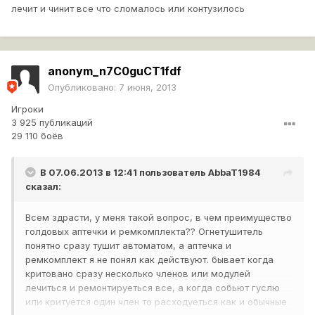
лечит и чинит все что сломалось или контузилось
anonym_n7C0guCT1fdf
Опубликовано:
7 июня, 2013
Игроки
3 925 публикаций
29 110 боёв
В 07.06.2013 в 12:41 пользователь
AbbaT1984
сказал:
Всем здрасти, у меня такой вопрос, в чем преимущество
голдовых аптечки и ремкомплекта?? Огнетушитель
понятно сразу тушит автоматом, а аптечка и
ремкомплект я не понял как действуют. бывает когда
критовано сразу несколько членов или модулей
лечиться и ремонтируеться все, а когда собьют гуслю
или критуется один член то расходуеться как и обычные