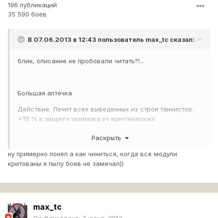
196 публикаций
35 590 боёв
В 07.06.2013 в 12:43 пользователь
max_tc
сказал:
блин, описание не пробовали читать?!...
Большая аптечка
Действие: Лечит всех выведенных из строя танкистов.
+15 % к защите экипажа от критических
повреждений
(бонус действует весь бой вне
Раскрыть
зависимости от того, был ли использован расходник или
нет).
ну примерно понял а как чиниться, когда все модули
критованы я пылу боев не замечал))
Большой ремкомплект
Действие: Починка всех поврежденных модулей.
+10% к
скорости ремонта модулей
(бонус действует весь бой
вне зависимости от того, был ли использован расходник
max_tc
или нет).