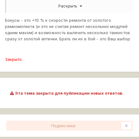
за 3000 серебра. Ведь крит сразу всего проходит редко,
Раскрыть
а каждый бой отдавать по 10-20к серебра накладно.
Поясните кто знает принцып их работы
Бонусы - это +10 % к скорости ремонта от золотого
ремкомплекта (и это не считая ремонт нескольких модулей
одним махом) и возможность вылечить несколько танкистов
сразу от золотой аптечки. Брать ли их в бой - это Ваш выбор.
Закрыто.
Эта тема закрыта для публикации новых ответов.
Подписчики
0