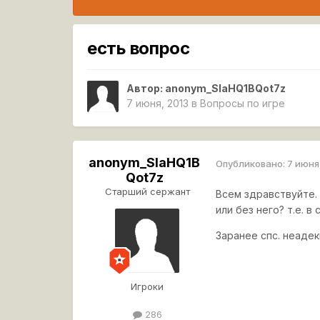
есть вопрос
Автор:
anonym_SIaHQ1BQot7z
7 июня, 2013
в
Вопросы по игре
anonym_SIaHQ1B
Опубликовано:
7 июня
Qot7z
Старший сержант
Всем здравствуйте.
или без него? т.е. 
Заранее спс. неадек
Игроки
286