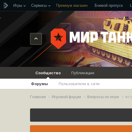
Игры
Сервисы
Премиум магазин
Боевой пропуск
Сообщество
Публикации
Форумы
Пользователи в сети
Главная
Игровой форум
Вопросы по игре
ест