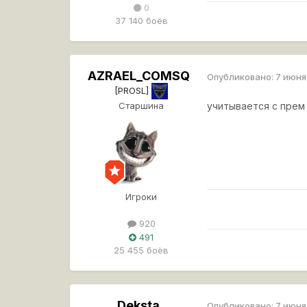
0
37 140 боёв
AZRAEL_COMSQ
Опубликовано:
7 июня
[PROSL]
Старшина
учитывается с прем
Игроки
920
491
25 455 боёв
Deksta
Опубликовано:
7 июня