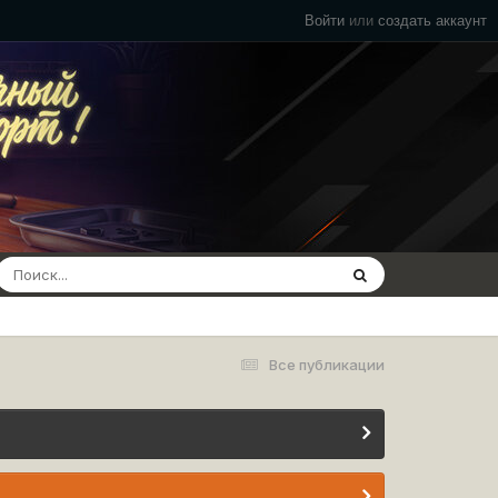
Войти
или
создать аккаунт
Все публикации