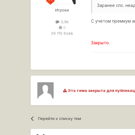
Заранее спс. неа
Игроки
С учетом премиум а
3,9k
0
29 110 боёв
Закрыто.
Эта тема закрыта для публикац
Перейти к списку тем