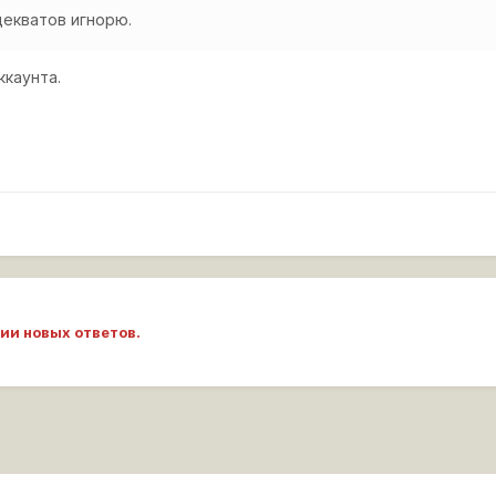
декватов игнорю.
ккаунта.
ии новых ответов.