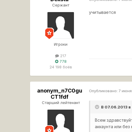
Сержант
учитывается
Игроки
217
778
24 198 боёв
anonym_n7C0gu
Опубликовано:
7 июня
CT1fdf
Старший лейтенант
В 07.06.2013 в
Всем здравствуйт
аккаунта или без