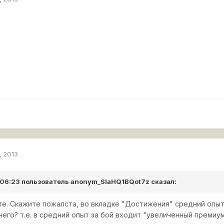
, 2013
 06:23 пользователь
anonym_SIaHQ1BQot7z
сказал:
е. Скажите пожалста, во вкладке "Достижения" средний опыт
 него? т.е. в средний опыт за бой входит "увеличенный премиу