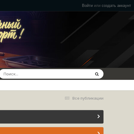
Войти
или
создать аккаунт
Все публикации