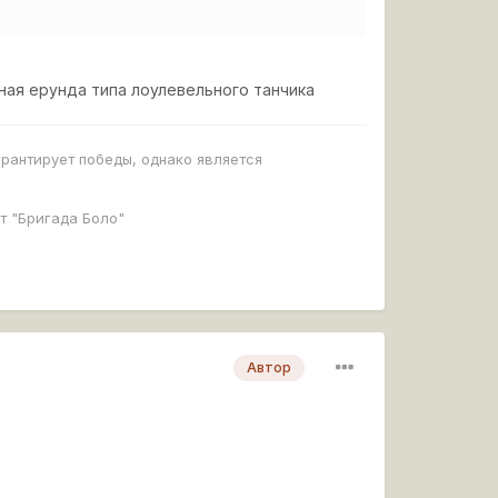
тная ерунда типа лоулевельного танчика
арантирует победы, однако является
т "Бригада Боло"
Автор