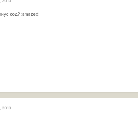
, 2013
онус код? :amazed:
, 2013