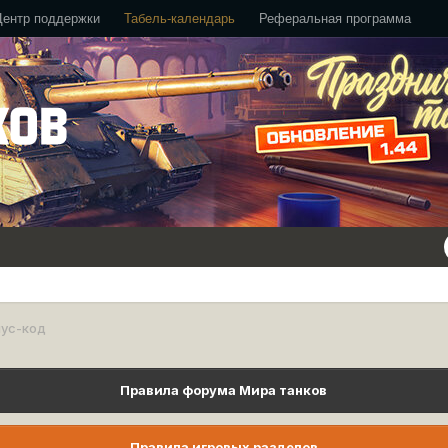
Центр поддержки
Табель-календарь
Реферальная программа
нус-код
Правила форума Мира танков
Правила игровых разделов