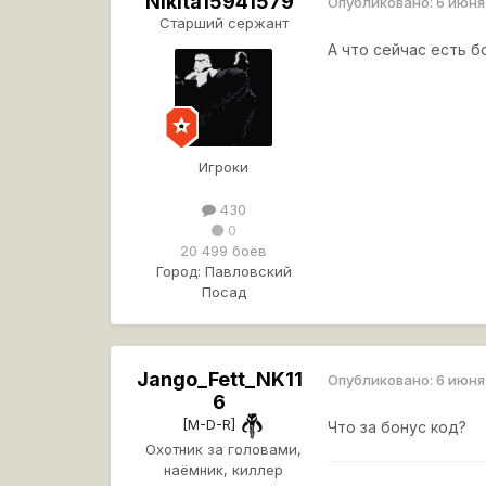
Nikita15941579
Опубликовано:
6 июня
Старший сержант
А что сейчас есть б
Игроки
430
0
20 499 боёв
Город:
Павловский
Посад
Jango_Fett_NK11
Опубликовано:
6 июня
6
[M-D-R]
Что за бонус код?
Охотник за головами,
наёмник, киллер