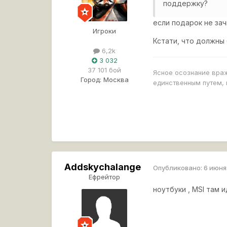
поддержку?
если подарок не зач
Игроки
Кстати, что должны 
6,2k
3 032
37 101 бой
Ясное осознание враж
Город:
Москва
единственным путем, 
Addskychalange
Опубликовано:
6 июня
Ефрейтор
ноутбуки , MSI там 