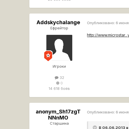
Addskychalange
Опубликовано:
6 июня
Ефрейтор
http://www.microstar.
Игроки
32
0
14 618 боёв
anonym_Sh17zgT
Опубликовано:
6 июня
NNnMO
Старшина
В 06.06.2013 в