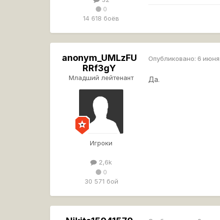
0
14 618 боёв
anonym_UMLzFU
Опубликовано:
6 июня
RRf3gY
Младший лейтенант
Да.
Игроки
2,6k
0
30 571 бой