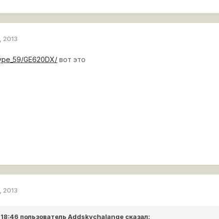
, 2013
..ype_59/GE620DX/
вот это
, 2013
 18:46 пользователь
Addskychalange
сказал: