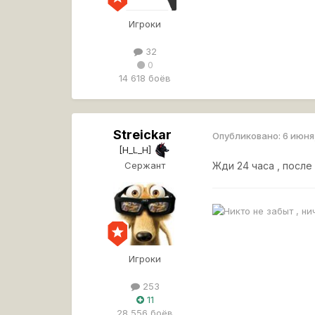
Игроки
32
0
14 618 боёв
Streickar
Опубликовано:
6 июня
[H_L_H]
Сержант
Жди 24 часа , после 
Игроки
253
11
28 556 боёв