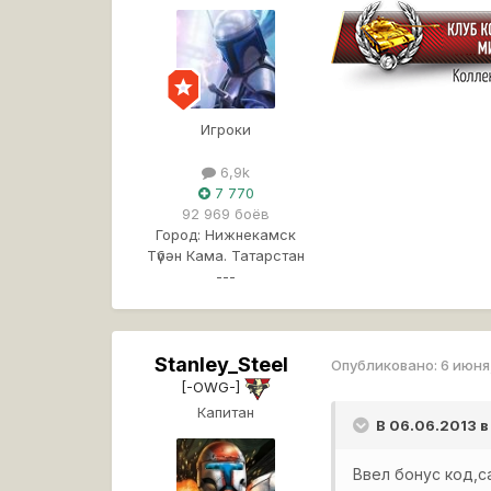
Игроки
6,9k
7 770
92 969 боёв
Город:
Нижнекамск
Түбән Кама. Татарстан
---
Stanley_Steel
Опубликовано:
6 июня
[-OWG-]
Капитан
В 06.06.2013 в
Ввел бонус код,са