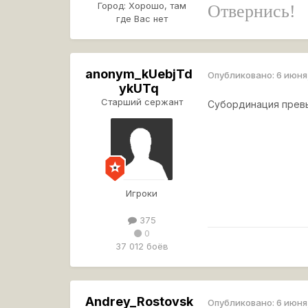
Город:
Хорошо, там
Отвернись!
где Вас нет
anonym_kUebjTd
Опубликовано:
6 июня
ykUTq
Старший сержант
Субординация превы
Игроки
375
0
37 012 боёв
Andrey_Rostovsk
Опубликовано:
6 июня