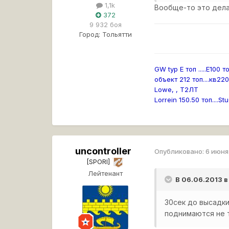
1,1k
Вообще-то это дела
372
9 932 боя
Город:
Тольятти
GW typ E топ .....
Е100 т
объект 212 топ....кв22
Lowe, , Т2ЛТ
Lorrein 150.50 топ....Stu
uncontroller
Опубликовано:
6 июня
[SPORI]
Лейтенант
В 06.06.2013 в
30сек до высадки 
поднимаются не т