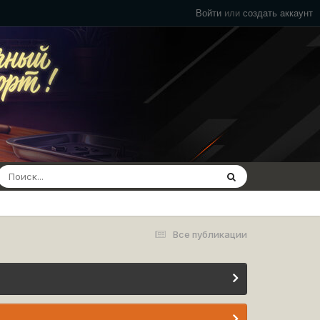
Войти
или
создать аккаунт
Все публикации