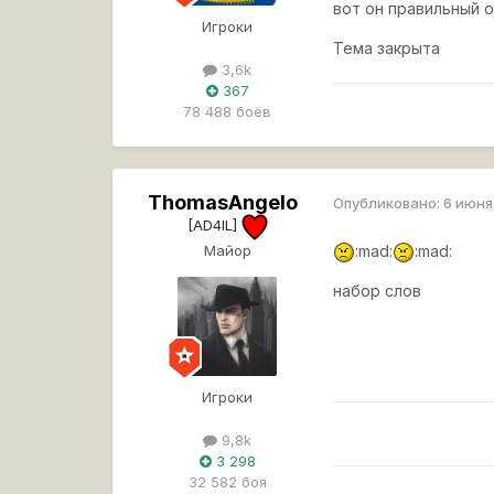
вот он правильный о
Игроки
Тема закрыта
3,6k
367
78 488 боёв
ThomasAngeIo
Опубликовано:
6 июня
[AD4IL]
Майор
:mad:
:mad:
набор слов
Игроки
9,8k
3 298
32 582 боя