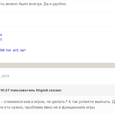
ть можно было всегда. Да и удобно.
оп
0Т
GIII топ. ат2. кв1
, 2013
 16:27 пользователь
XtigmA
сказал:
- отвалился ком и игрок, че делать:? А так успеете выехать. Д
е кто нужно, проблема явно не в функционале игры