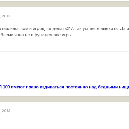
, 2013
отвалился ком и игрок, че делать:? А так успеете выехать. Да 
облема явно не в функционале игры
 100 имеют право издиваться постоянно над бедными нищ
, 2013