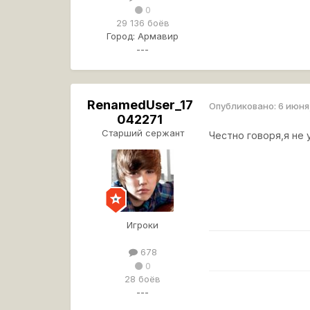
0
29 136 боёв
Город:
Армавир
---
RenamedUser_17
Опубликовано:
6 июня
042271
Старший сержант
Честно говоря,я не 
Игроки
678
0
28 боёв
---