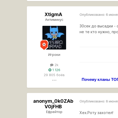
XtigmA
Опубликовано:
6 июня
Антиминус
30сек до высадки - 
не те кто нужно, пр
Игроки
2k
1 126
29 805 боёв
Почему кланы ТОП
---
anonym_0k0ZAb
Опубликовано:
6 июня
V0jFHB
Ефрейтор
Хех.Роту захотел!