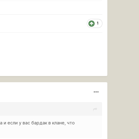
1
а и если у вас бардак в клане, что