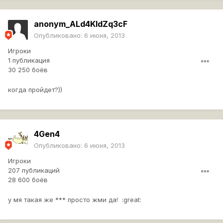
anonym_ALd4KIdZq3cF
Опубликовано:
6 июня, 2013
Игроки
1 публикация
30 250 боёв
когда пройдет?))
4Gen4
Опубликовано:
6 июня, 2013
Игроки
207 публикаций
28 600 боёв
у мя такая же *** просто жми да! :great: