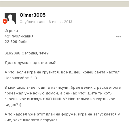
Olmer3005
Опубликовано:
6 июня, 2013
Игроки
421 публикация
22 309 боёв
SER2088 Сегодня, 14:49
Долго думал над ответом?
А что, если игра не грузится, все п...дец, конец света настал?
Непонагибать? :D
В мои школьные годы, в каникулы, брал велик с рассветом и
приезжал уже ночью домой, а сейчас что? Дите ты хоть
знаешь как выглядит ЖЕНЩИНА? Или только на картинках
видел? :)
А то надоел уже этот плач на форуме, игра не запускается у
них, хехе школота безрукая ...