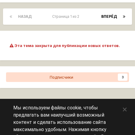
НАЗАД
Страница 1 из 2
ВПЕРЁД
Эта тема закрыта для публикации новых ответов.
Подписчики
3
Перейти к списку тем
×
Мы используем файлы cookie, чтобы
предлагать вам наилучший возможный
Сейчас на странице
0 пользователей
контент и сделать использование сайта
максимально удобным. Нажимая кнопку
Эту страницу никто не просматривает.