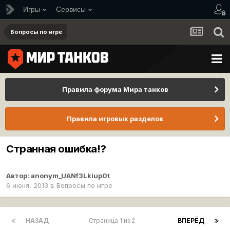
Игры
Сервисы
Вопросы по игре
Правила форума Мира танков
Правила игровых разделов
Странная ошибка!?
Автор:
anonym_UANf3Lkiup0t
6 июня, 2013
в
Вопросы по игре
НАЗАД
Страница 1 из 2
ВПЕРЁД