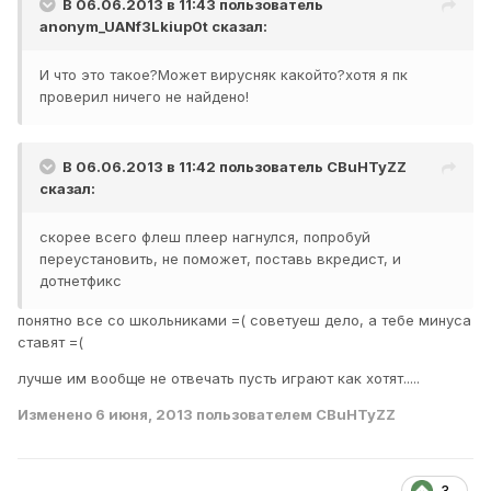
В 06.06.2013 в 11:43 пользователь
anonym_UANf3Lkiup0t
сказал:
И что это такое?Может вирусняк какойто?хотя я пк
проверил ничего не найдено!
В 06.06.2013 в 11:42 пользователь
CBuHTyZZ
сказал:
скорее всего флеш плеер нагнулся, попробуй
переустановить, не поможет, поставь вкредист, и
дотнетфикс
понятно все со школьниками =( советуеш дело, а тебе минуса
ставят =(
лучше им вообще не отвечать пусть играют как хотят.....
Изменено
6 июня, 2013
пользователем CBuHTyZZ
3