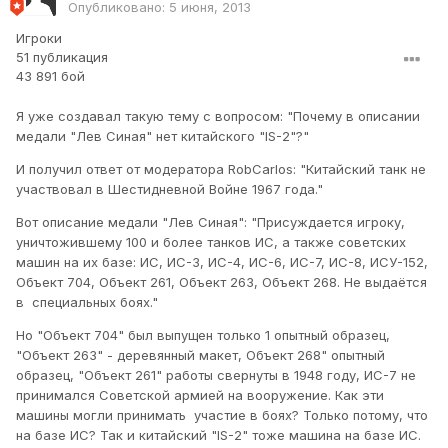
Опубликовано:
5 июня, 2013
Игроки
51 публикация
43 891 бой
Я уже создавал такую тему с вопросом: "Почему в описании
медали "Лев Синая" нет китайского "IS-2"?"
И получил ответ от модератора RobCarlos: "Китайский танк не
участвовал в Шестидневной Войне 1967 года."
Вот описание медали "Лев Синая": "Присуждается игроку,
уничтожившему 100 и более танков ИС, а также советских
машин на их базе: ИС, ИС-3, ИС-4, ИС-6, ИС-7, ИС-8, ИСУ-152,
Объект 704, Объект 261, Объект 263, Объект 268. Не выдаётся
в специальных боях."
Но "Объект 704" был выпущен только 1 опытный образец,
"Объект 263" - деревянный макет, Объект 268" опытный
образец, "Объект 261" работы свернуты в 1948 году, ИС-7 не
принимался Советской армией на вооружение. Как эти
машины могли принимать участие в боях? Только потому, что
на базе ИС? Так и китайский "IS-2" тоже машина на базе ИС.