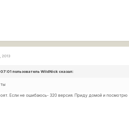
, 2013
 07:01 пользователь
WildNick
сказал:
рты
оят. Если не ошибаюсь- 320 версия. Приду домой и посмотрю