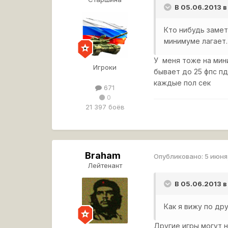
В 05.06.2013 
Кто нибудь замет
минимуме лагает
У меня тоже на мини
Игроки
бывает до 25 фпс пд
каждые пол сек
671
0
21 397 боёв
Braham
Опубликовано:
5 июня
Лейтенант
В 05.06.2013 
Как я вижу по др
Другие игры могут н