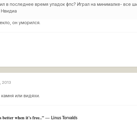
ил в последнее время упадок фпс? Играл на минималке- все ши
. Нвидиа
екло, он уморился.
, 2013
 камня или видяхи.
t's better when it's free..” ―
Linus Torvalds