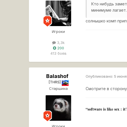
Кто нибудь замет
минимуме лагает
солнышко комп прип
Игроки
3,3k
200
413 боёв
Balashof
Опубликовано:
5 июня
[THRS]
Старшина
Смотрите в сторону
“software is like sex : i
Игроки