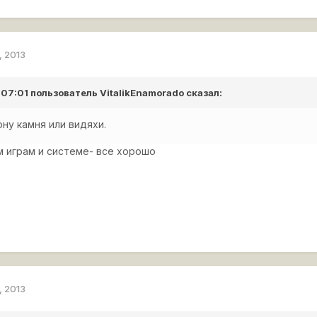
, 2013
 07:01 пользователь
VitalikEnamorado
сказал:
ну камня или видяхи.
м играм и системе- все хорошо
, 2013