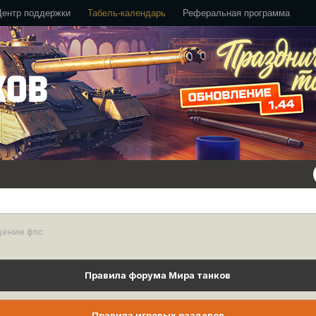
Центр поддержки
Табель-календарь
Реферальная программа
дение фпс
Правила форума Мира танков
Правила игровых разделов