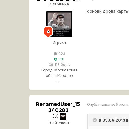
Старшина
обнови дрова карты
Игроки
923
331
39 113 боёв
Город:
Московская
обл.,г.Королев
---
RenamedUser_15
Опубликовано:
5 июня
340282
[I_I]
В 05.06.2013 
Лейтенант