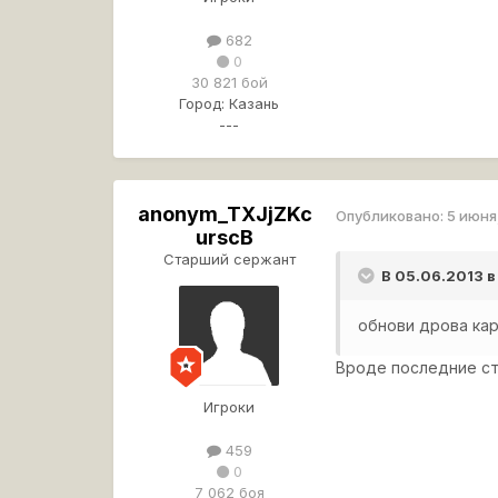
682
0
30 821 бой
Город:
Казань
---
anonym_TXJjZKc
Опубликовано:
5 июня
urscB
Старший сержант
В 05.06.2013 в
обнови дрова ка
Вроде последние ст
Игроки
459
0
7 062 боя