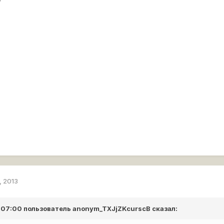
, 2013
в 07:00 пользователь
anonym_TXJjZKcurscB
сказал: