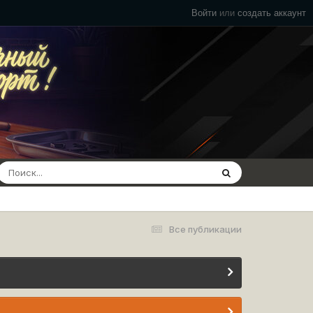
Войти
или
создать аккаунт
Все публикации