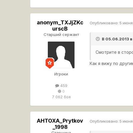
anonym_TXJjZKc
Опубликовано:
5 июня
urscB
Старший сержант
В 05.06.2013 в
Смотрите в сторо
Как я вижу по други
Игроки
459
0
7 062 боя
AHTOXA_Prytkov
Опубликовано:
5 июня
_1998
Старшина