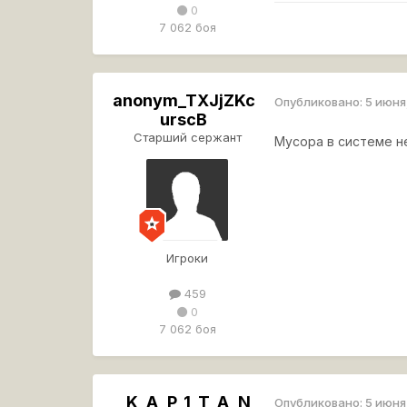
0
7 062 боя
anonym_TXJjZKc
Опубликовано:
5 июня
urscB
Старший сержант
Мусора в системе не
Игроки
459
0
7 062 боя
_K_A_P_1_T_A_N
Опубликовано:
5 июня