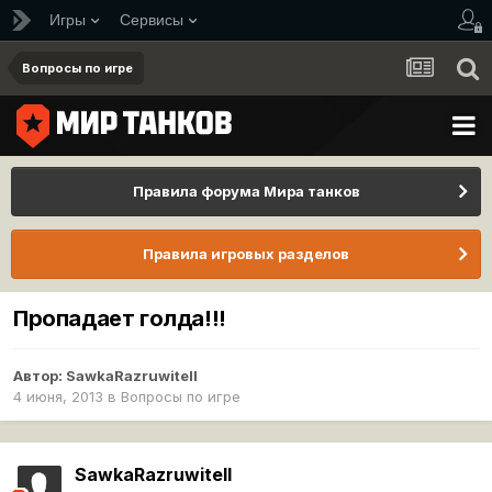
Игры
Сервисы
Вопросы по игре
Правила форума Мира танков
Правила игровых разделов
Пропадает голда!!!
Автор:
SawkaRazruwitell
4 июня, 2013
в
Вопросы по игре
SawkaRazruwitell