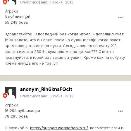
Опубликовано:
4 июня, 2013
Игроки
6 публикаций
55 249 боёв
Здравствуйте! В последний раз когда играл, - пополнил счет
(500 золота) что бы взять прем на сутки (взял)и когда будет
время поиграть еще на сутки. Сегодня зашел на счету 213
золота вместо 250(((, куда оно могло деться??? Ответте
пожалуйста, второй раз такая ситуация. Кроме как на покупку
према никуда его не трачу!!!
anonym_Rih6knsFQcIt
Опубликовано:
6 июня, 2013
Игроки
16 294 публикации
78 285 боёв
С заявкой в
https://support.worldoftanks.ru/
, посмотрят логи и