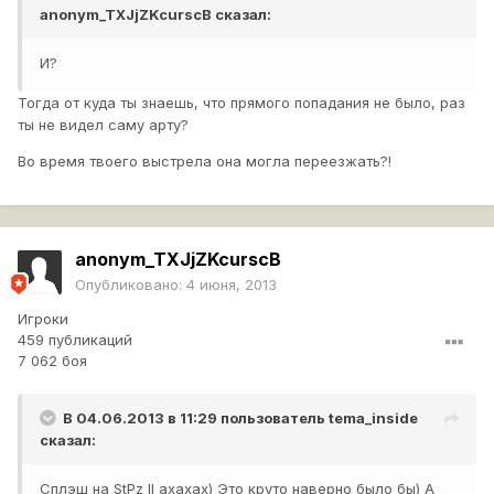
anonym_TXJjZKcurscB
сказал:
И?
Тогда от куда ты знаешь, что прямого попадания не было, раз
ты не видел саму арту?
Во время твоего выстрела она могла переезжать?!
anonym_TXJjZKcurscB
Опубликовано:
4 июня, 2013
Игроки
459 публикаций
7 062 боя
В 04.06.2013 в 11:29 пользователь
tema_inside
сказал:
Сплэш на StPz II ахахах) Это круто наверно было бы) А