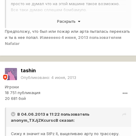
просто не думал что на этой машине такое возможно.
Все таки думаю сплешем бомбамуло.
Снаряды были куплены обычные, но которые чуток
Раскрыть
подороже стоят.
Предположу, что был или пожар или арта пыталась переехать
и ты в нее попал.
Изменено
4 июня, 2013
пользователем
Nafalar
tashin
Опубликовано:
4 июня, 2013
Игроки
18 751 публикация
20 681 бой
В 04.06.2013 в 11:22 пользователь
anonym_TXJjZKcurscB
сказал:
Сижу я значит на StPz II, выцеливаю арту по трассеру.