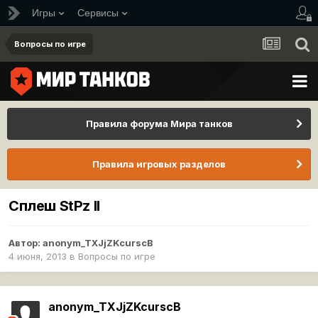
Игры
Сервисы
Вопросы по игре
Правила форума Мира танков
Правила игровых разделов
Сплеш StPz II
Автор:
anonym_TXJjZKcurscB
4 июня, 2013
в
Вопросы по игре
anonym_TXJjZKcurscB