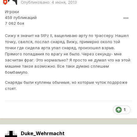
Опубликовано:
4 июня, 2013
Игроки
459 публикаций
7 062 боя
Сижу я значит на StPz II, выцеливаю арту по трассеру. Нашел
точку, свелся, послал снаряд. Вижу, примерно около той
точки где сидела арта упал снаряд, произошел взрыв.
Прямого попадания по врагу не было. Через секунду- мне
засчитан фраг. Это нормально? Я просто не думал что на этой
машине такое возможно. Все таки думаю сплешем
бомбамуло.
Снаряды были куплены обычные, но которые чуток подороже
стоят.
1
Duke_Wehrmacht