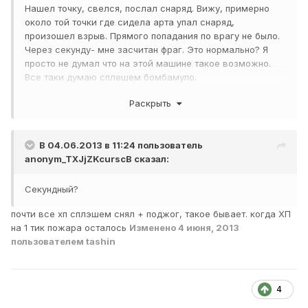
Нашел точку, свелся, послал снаряд. Вижу, примерно
около той точки где сидела арта упал снаряд,
произошел взрыв. Прямого попадания по врагу не было.
Через секунду- мне засчитан фраг. Это нормально? Я
просто не думал что на этой машине такое возможно.
Все таки думаю сплешем бомбамуло.
Снаряды были куплены обычные, но которые чуток
Раскрыть
подороже стоят.
В 04.06.2013 в 11:24 пользователь
anonym_TXJjZKcurscB
сказал:
Секундный?
почти все хп сплэшем снял + поджог, такое бывает. когда ХП
на 1 тик пожара осталось
Изменено
4 июня, 2013
пользователем tashin
4