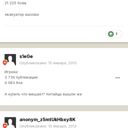
21 225 боёв
эвакуатор вызови
1
s1eGe
Опубликовано:
15 января, 2013
Игроки
3 734 публикации
4 083 боя
А купить что мешает? Китайцы вышли же
anonym_z5mtUkHbxy8K
Опубликовано:
15 января, 2013