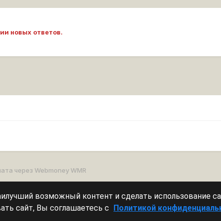
ии новых ответов.
лата через Webmoney WMR
наилучший возможный контент и сделать использование с
Леста Игры
Powered by Invision Community
ать сайт, Вы соглашаетесь с
Политикой конфиденциаль