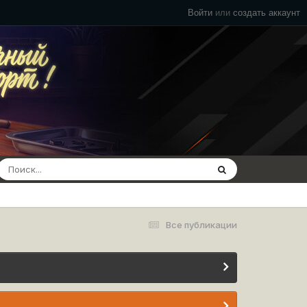
Войти
или
создать аккаунт
Все публикации