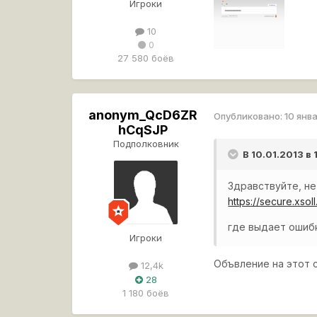
Игроки
10
0
27 580 боёв
anonym_QcD6ZR
Опубликовано:
10 янв
hCqSJP
Подполковник
В 10.01.2013 в
Здравствуйте, не
https://secure.xsol
где выдает ошиб
Игроки
Объвление на этот
12,4k
28
1 180 боёв