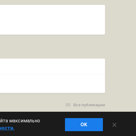
Все публикации
айта максимально
×
OK
ности.