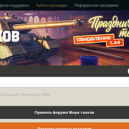
Центр поддержки
Табель-календарь
Реферальная программа
лата через Webmoney WMR
Правила форума Мира танков
Правила игровых разделов