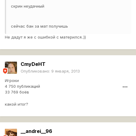
скрин неудачный
сейчас бан за мат получишь
Не дадут я же с ошибкой с матерился..))
CmyDeHT
Опубликовано:
9 января, 2013
Игроки
4 750 публикаций
33 769 боёв
какой итог?
__andrei__96