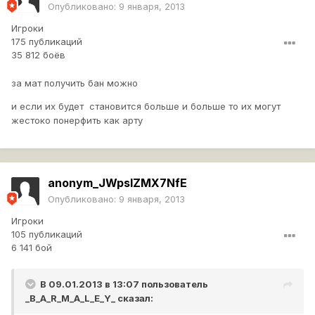
Опубликовано:
9 января, 2013
Игроки
175 публикаций
35 812 боёв
за мат получить бан можно
и если их будет становится больше и больше то их могут
жестоко понерфить как арту
anonym_JWpslZMX7NfE
Опубликовано:
9 января, 2013
Игроки
105 публикаций
6 141 бой
В 09.01.2013 в 13:07 пользователь
_B_A_R_M_A_L_E_Y_
сказал: