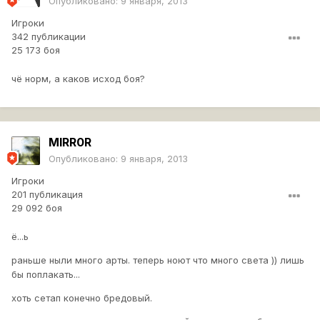
Опубликовано:
9 января, 2013
Игроки
342 публикации
25 173 боя
чё норм, а каков исход боя?
MlRR0R
Опубликовано:
9 января, 2013
Игроки
201 публикация
29 092 боя
ё...ь
раньше ныли много арты. теперь ноют что много света )) лишь
бы поплакать...
хоть сетап конечно бредовый.