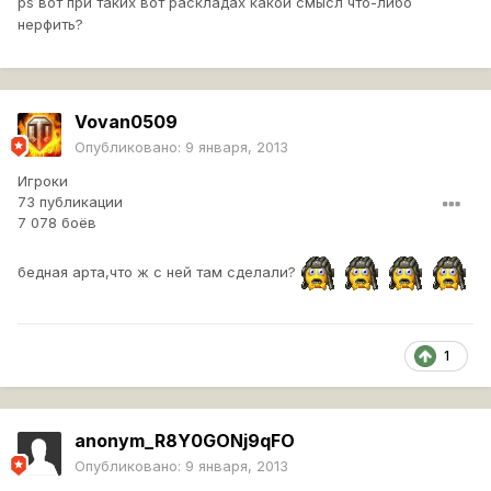
ps вот при таких вот раскладах какой смысл что-либо
нерфить?
Vovan0509
Опубликовано:
9 января, 2013
Игроки
73 публикации
7 078 боёв
бедная арта,что ж с ней там сделали?
1
anonym_R8Y0GONj9qFO
Опубликовано:
9 января, 2013