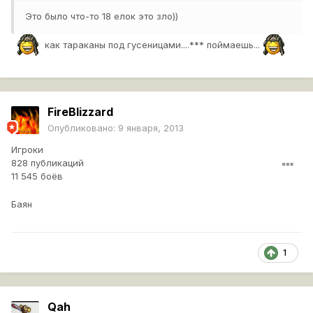
Это было что-то 18 елок это зло))
как тараканы под гусеницами....*** поймаешь...
FireBlizzard
Опубликовано:
9 января, 2013
Игроки
828 публикаций
11 545 боёв
Баян
1
Qah