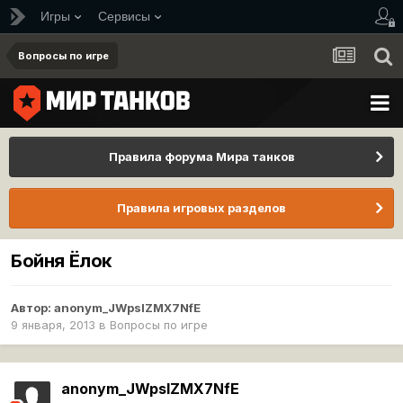
Игры
Сервисы
Вопросы по игре
Правила форума Мира танков
Правила игровых разделов
Бойня Ёлок
Автор:
anonym_JWpslZMX7NfE
9 января, 2013
в
Вопросы по игре
anonym_JWpslZMX7NfE