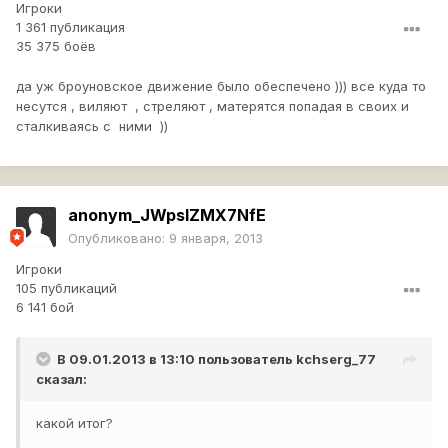
Игроки
1 361 публикация
35 375 боёв
да уж броуновское движение было обеспечено ))) все куда то
несутся , виляют , стреляют , матерятся попадая в своих и
сталкиваясь с ними ))
anonym_JWpslZMX7NfE
Опубликовано:
9 января, 2013
Игроки
105 публикаций
6 141 бой
В 09.01.2013 в 13:10 пользователь
kchserg_77
сказал:
какой итог?