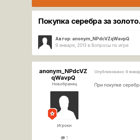
Покупка серебра за золото
Автор:
anonym_NPdcVZqWavpQ
9 января, 2013
в
Вопросы по игре
anonym_NPdcVZ
Опубликовано:
9 янва
qWavpQ
Новобранец
При покупке серебра
Игроки
1