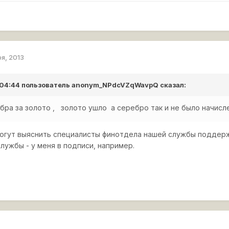
ря, 2013
 04:44 пользователь
anonym_NPdcVZqWavpQ
сказал:
бра за золото , золото ушло а серебро так и не было начисле
огут выяснить специалисты финотдела нашей службы поддерж
лужбы - у меня в подписи, например.