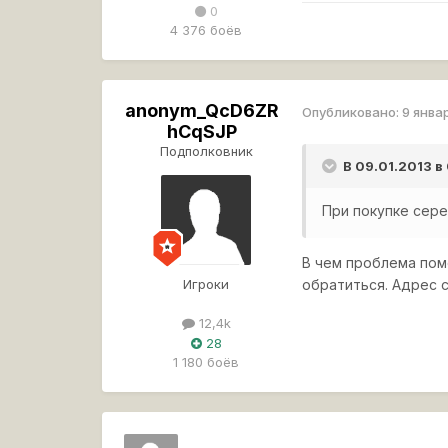
0
4 376 боёв
anonym_QcD6ZR
Опубликовано:
9 янва
hCqSJP
Подполковник
В 09.01.2013 в
При покупке сере
В чем проблема пом
Игроки
обратиться. Адрес с
12,4k
28
1 180 боёв