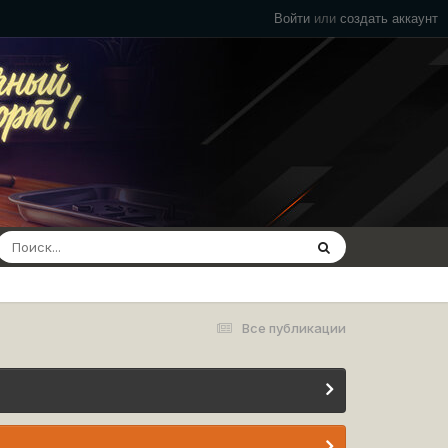
Войти
или
создать аккаунт
Все публикации