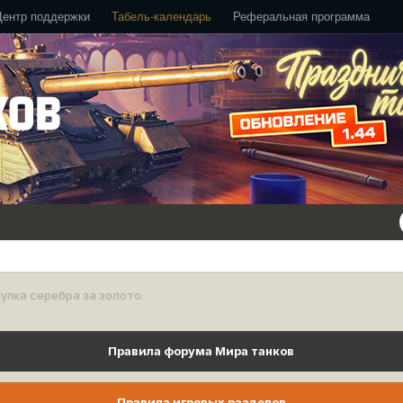
Центр поддержки
Табель-календарь
Реферальная программа
упка серебра за золото.
Правила форума Мира танков
Правила игровых разделов