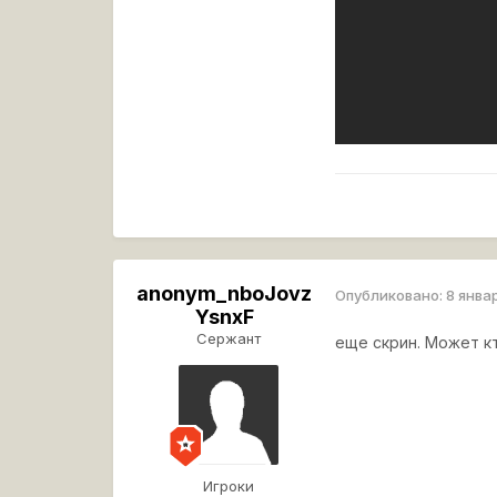
anonym_nboJovz
Опубликовано:
8 янва
YsnxF
Сержант
еще скрин. Может к
Игроки