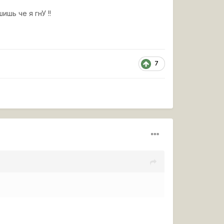
шь че я гнУ !!
7