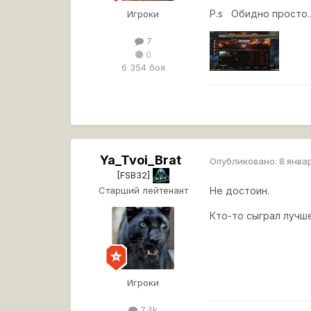
P.s Обидно просто.
Игроки
7
0
6 354 боя
Ya_Tvoi_Brat
Опубликовано:
8 янва
[FSB32]
Старший лейтенант
Не достоин.
Кто-то сыграл лучш
Игроки
7,4k