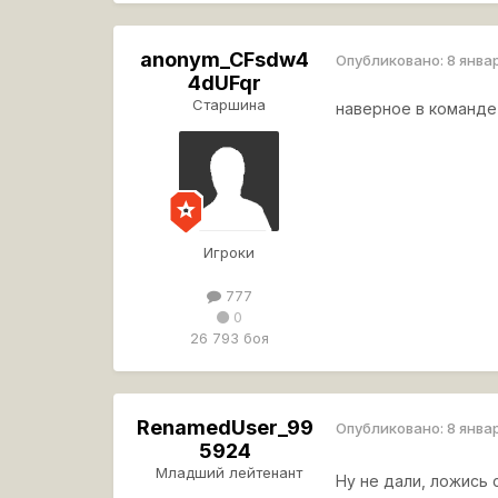
anonym_CFsdw4
Опубликовано:
8 янва
4dUFqr
Старшина
наверное в команде
Игроки
777
0
26 793 боя
RenamedUser_99
Опубликовано:
8 янва
5924
Младший лейтенант
Ну не дали, ложись