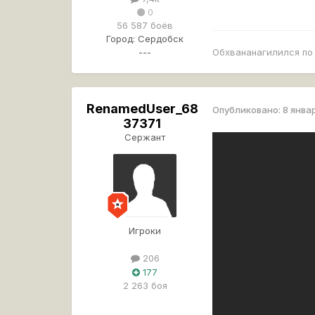
0
56 587 боёв
Город:
Сердобск
---
Обхвананагилился по 
RenamedUser_68
Опубликовано:
8 янва
37371
Сержант
Игроки
206
177
2 263 боя