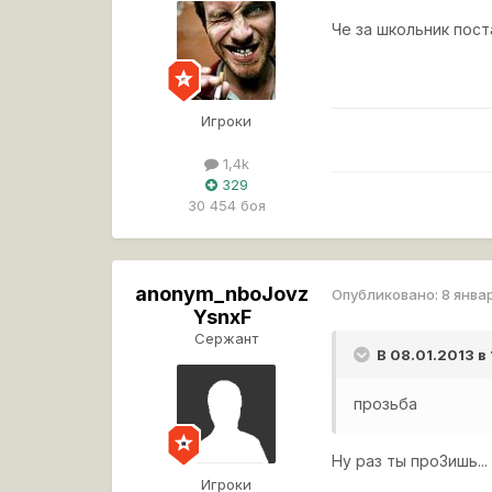
Че за школьник пост
Игроки
1,4k
329
30 454 боя
anonym_nboJovz
Опубликовано:
8 янва
YsnxF
Сержант
В 08.01.2013 в
прозьба
Ну раз ты проЗишь...
Игроки