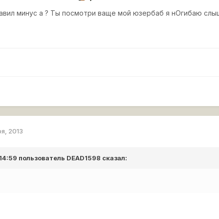
авил минус а ? Ты посмотри ваще мой юзербаб я нОгибаю слыши
ря, 2013
 14:59 пользователь
DEAD1598
сказал: