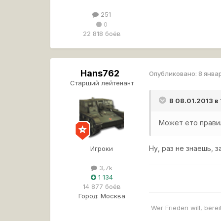
251
0
22 818 боёв
Hans762
Опубликовано:
8 янва
Старший лейтенант
В 08.01.2013 в
Может ето правил
Ну, раз не знаешь, 
Игроки
3,7k
1 134
14 877 боёв
Город:
Москва
Wer Frieden will, bereit