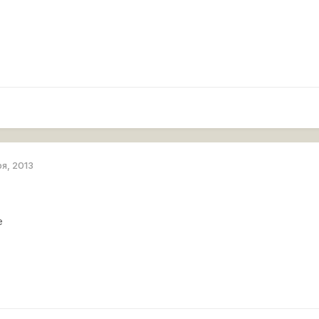
.
ря, 2013
е