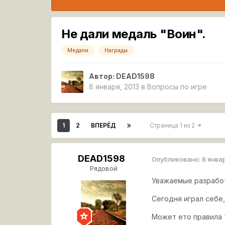
Не дали медаль "Воин".
Медали
Награды
Автор:
DEAD1598
8 января, 2013
в
Вопросы по игре
1
2
ВПЕРЁД
Страница 1 из 2
DEAD1598
Опубликовано:
8 янва
Рядовой
Уважаемые разработ
Сегодня играл себе,
Может ето правила 