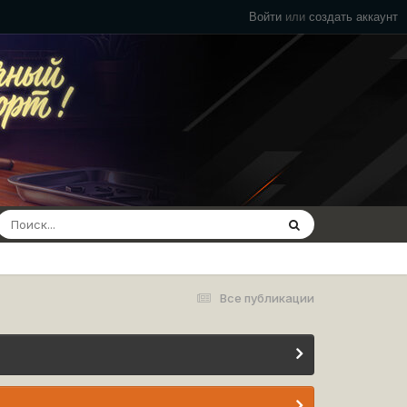
Войти
или
создать аккаунт
Все публикации