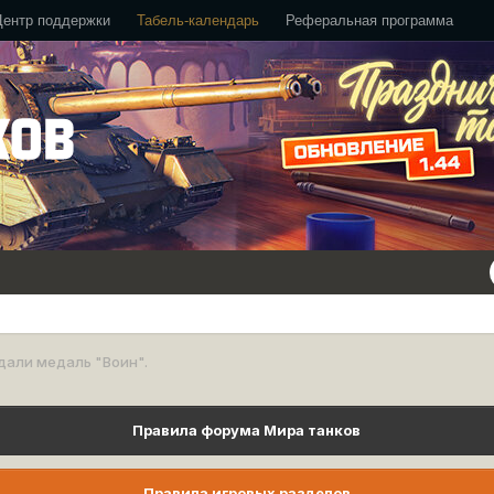
Центр поддержки
Табель-календарь
Реферальная программа
дали медаль "Воин".
Правила форума Мира танков
Правила игровых разделов