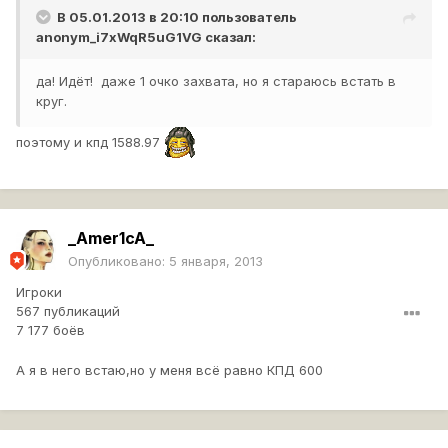
В 05.01.2013 в 20:10 пользователь
anonym_i7xWqR5uG1VG
сказал:
да! Идёт! даже 1 очко захвата, но я стараюсь встать в
круг.
поэтому и кпд 1588.97
_Amer1cA_
Опубликовано:
5 января, 2013
Игроки
567 публикаций
7 177 боёв
А я в него встаю,но у меня всё равно КПД 600