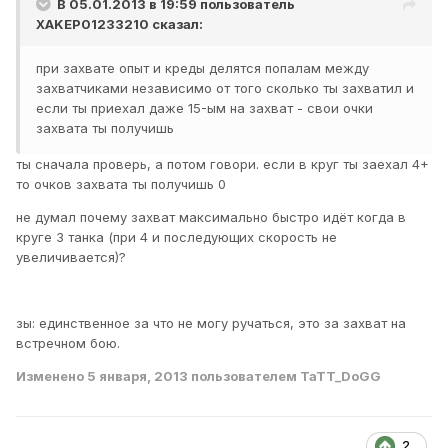
В 05.01.2013 в 19:59 пользователь
XAKEP01233210
сказал:
при захвате опыт и креды делятся попалам между
захватчиками независимо от того сколько ты захватил и
если ты приехал даже 15-ым на захват - свои очки
захвата ты получишь
ты сначала проверь, а потом говори. если в круг ты заехал 4+
то очков захвата ты получишь 0
не думал почему захват максимально быстро идёт когда в
круге 3 танка (при 4 и последующих скорость не
увеличивается)?
зы: единственное за что не могу ручаться, это за захват на
встречном бою.
Изменено
5 января, 2013
пользователем TaTT_DoGG
2