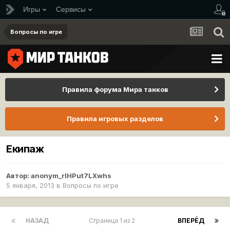
Игры
Сервисы
Вопросы по игре
Правила форума Мира танков
Правила игровых разделов
Екипаж
Автор:
anonym_rlHPut7LXwhs
5 января, 2013
в
Вопросы по игре
НАЗАД
Страница 1 из 2
ВПЕРЁД