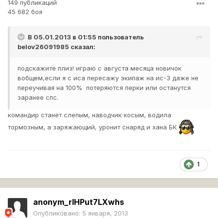
149 публикаций
45 682 боя
В 05.01.2013 в 01:55 пользователь
belov26091985
сказал:
подскажите плиз! играю с августа месяца новичок
вобщем,если я с иса пересажу экипаж на ис-3 даже не
переучивая на 100% потеряются перки или останутся
заранее спс.
командир станет слепым, наводчик косым, водила
тормозным, а заряжающий, уронит снаряд и хана БК
1
anonym_rlHPut7LXwhs
Опубликовано:
5 января, 2013