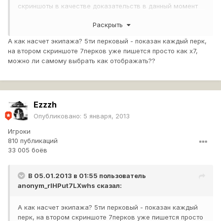
скриншоты в качестве доказательств в данный момент
предоставить не имею возможности, но можете
Раскрыть
спросить у любого модератора, он Вам подтвердит
А как насчет экипажа? 5ти перковый - показан каждый перк,
на втором скриншоте 7перков уже пишется просто как х7,
можно ли самому выбрать как отображать??
Ezzzh
Опубликовано:
5 января, 2013
Игроки
810 публикаций
33 005 боёв
В 05.01.2013 в 01:55 пользователь
anonym_rlHPut7LXwhs
сказал:
А как насчет экипажа? 5ти перковый - показан каждый
перк, на втором скриншоте 7перков уже пишется просто