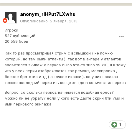
anonym_rlHPut7LXwhs
Опубликовано:
5 января, 2013
Игроки
527 публикаций
20 559 боёв
Как то раз просматривая стрим с вспышкой ( не помню
который, но там были атланты ), так вот в ангаре у атлантов
засветился экипаж и перков было что-то типо х9 х10, я к тому
что у всех перки отображаются так ремонт, маскировка ,
боевое братство и тд ( а точнее иконки ), но у них показан
только последний перки и в конце хn где n количество перков
Вопрос: со скольки перков начинается подобная ересь?
можно ли ее убрать? если у кого есть дайте скрин 6ти 7ми и
8ми перкового экипажа
1