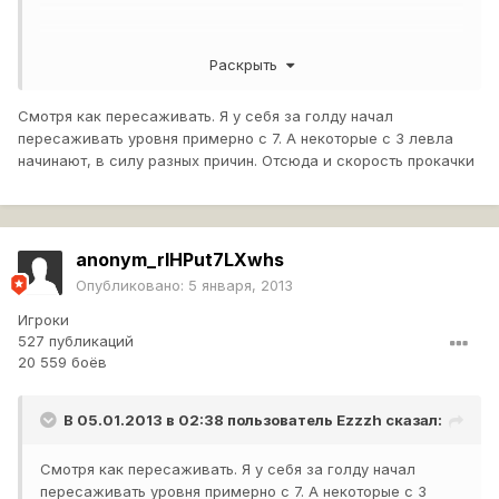
PS таблицу я видел, меня волнует только один вопрос
Раскрыть
будет ли на обычном аккаунте при 7ом перке
отображаться так же, как и на пресс аке
Смотря как пересаживать. Я у себя за голду начал
пересаживать уровня примерно с 7. А некоторые с 3 левла
начинают, в силу разных причин. Отсюда и скорость прокачки
anonym_rlHPut7LXwhs
Опубликовано:
5 января, 2013
Игроки
527 публикаций
20 559 боёв
В 05.01.2013 в 02:38 пользователь
Ezzzh
сказал:
Смотря как пересаживать. Я у себя за голду начал
пересаживать уровня примерно с 7. А некоторые с 3