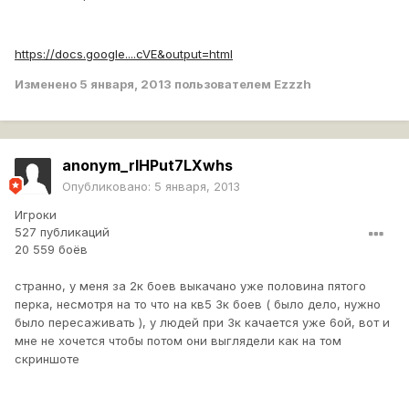
https://docs.google....cVE&output=html
Изменено
5 января, 2013
пользователем Ezzzh
anonym_rlHPut7LXwhs
Опубликовано:
5 января, 2013
Игроки
527 публикаций
20 559 боёв
странно, у меня за 2к боев выкачано уже половина пятого
перка, несмотря на то что на кв5 3к боев ( было дело, нужно
было пересаживать ), у людей при 3к качается уже 6ой, вот и
мне не хочется чтобы потом они выглядели как на том
скриншоте