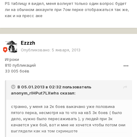
PS таблицу я видел, меня волнует только один вопрос будет
ли на обычном аккаунте при 7ом перке отображаться так же,
как и на пресс аке
Ezzzh
Опубликовано:
5 января, 2013
Игроки
810 публикаций
33 005 боёв
В 05.01.2013 в 02:32 пользователь
anonym_rlHPut7LXwhs
сказал:
странно, у меня за 2к боев выкачано уже половина
пятого перка, несмотря на то что на кв5 3к боев ( было
дело, нужно было пересаживать ), у людей при 3к
качается уже 6ой, вот и мне не хочется чтобы потом они
выглядели как на том скриншоте