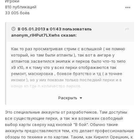
Игроки
810 публикаций
33 005 боёв
В 05.01.2013 в 01:43 пользователь
anonym_rlHPut7LXwhs
сказал:
Как то раз просматривая стрим с вспышкой ( не помню
который, но там были атланты ), так вот в ангаре у
атлантов засветился экипаж и перков было что-то типо
х9 х10, я к тому что у всех перки отображаются так
ремонт, маскировка , боевое братство и тд ( а точнее
иконки ), но у них показан только последний перки и в
конце хn где n количество перков
Вопрос: со скольки перков начинается подобная ересь?
Раскрыть
можно ли ее убрать? если у кого есть дайте скрин 6ти
7ми и 8ми перкового экипажа
Это специальные аккаунты от разработчиков. Там доступны
все существующие перки, а так же возможен свободный
выбор карты сверху над кнопкой "В бой". Обычно такие
аккаунты предоставляются тем, кто делает профессиональные
обзоры по технике и по картам. Таким, как Кирилл Орешкин, к