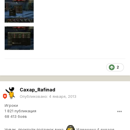
2
Caxap_Rafinad
Опубликовано:
4 января, 2013
Игроки
1 821 публикация
68 413 боёв
Чувак, прокрути ползунок вниз
Изменено
4 января,