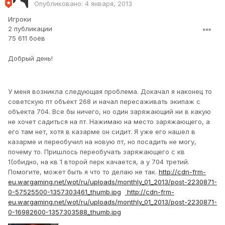
Опубликовано:
4 января, 2013
Игроки
2 публикации
75 611 боёв
Добрый день!
У меня возникла следующая проблема. Докачал я наконец то
советскую пт объект 268 и начал пересаживать экипаж с
объекта 704. Все бы ничего, но один заряжающий ни в какую
не хочет садиться на пт. Нажимаю на место заряжающего, а
его там нет, хотя в казарме он сидит. Я уже его нашел в
казарме и переобучил на новую пт, но посадить не могу,
почему то. Пришлось переобучать заряжающего с кв
1(обидно, на кв 1 второй перк качается, а у 704 третий.
Помогите, может быть я что то делаю не так.
http://cdn-frm-
eu.wargaming.net/wot/ru/uploads/monthly_01_2013/post-2230871-
0-57525500-1357303461_thumb.jpg
http://cdn-frm-
eu.wargaming.net/wot/ru/uploads/monthly_01_2013/post-2230871-
0-16982600-1357303588_thumb.jpg