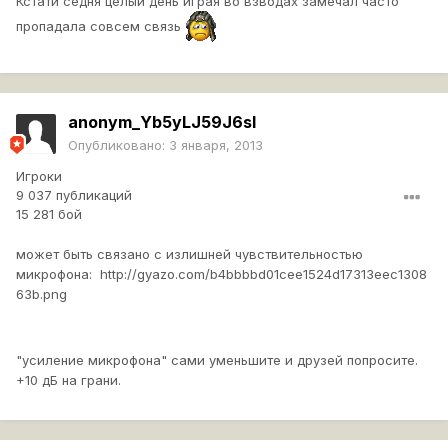
Кстати седня целый день играя во взводах замечал часто
пропадала совсем связь
anonym_Yb5yLJ59J6sI
Опубликовано:
3 января, 2013
Игроки
9 037 публикаций
15 281 бой
может быть связано с излишней чувствительностью
микрофона: http://gyazo.com/b4bbbbd01cee1524d17313eec1308
63b.png
"усиление микрофона" сами уменьшите и друзей попросите.
+10 дБ на грани.