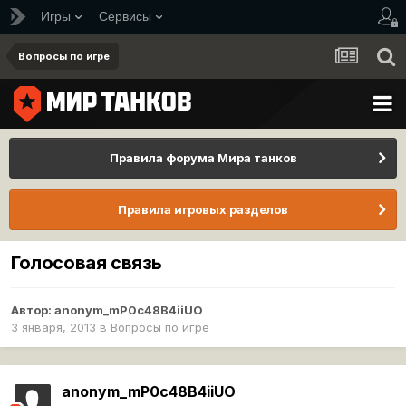
Игры
Сервисы
Вопросы по игре
Правила форума Мира танков
Правила игровых разделов
Голосовая связь
Автор:
anonym_mP0c48B4iiUO
3 января, 2013
в
Вопросы по игре
anonym_mP0c48B4iiUO