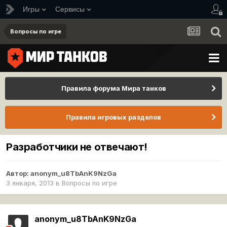
Игры
Сервисы
Вопросы по игре
Правила форума Мира танков
Правила игровых разделов
Разработчики не отвечают!
Автор:
anonym_u8TbAnK9NzGa
3 января, 2013
в
Вопросы по игре
anonym_u8TbAnK9NzGa