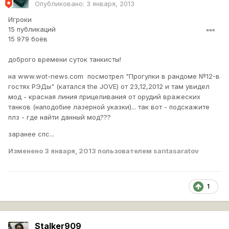
Опубликовано:
3 января, 2013
Игроки
15 публикаций
15 979 боёв
доброго времени суток танкисты!
на www.wot-news.com посмотрел "Прогулки в рандоме №12-в
гостях РЭДы" (катался the JOVE) от 23,12,2012 и там увидел
мод - красная линия прицеливания от орудий вражеских
танков (наподобие лазерной указки)... так вот - подскажите
плз - где найти данный мод???
заранее спс...
Изменено
3 января, 2013
пользователем santasaratov
1
Stalker909