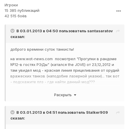
Игроки
15 385 публикаций
42 515 боёв
В 03.01.2013 в 04:50 пользователь
santasaratov
сказал:
доброго времени суток танкисты!
на www.wot-news.com посмотрел "Прогулки в рандоме
№12-в гостях РЭДы" (катался the JOVE) от 23,12,2012 и
там увидел мод - красная линия прицеливания от орудий
вражеских танков (наподобие лазерной указки)... так вот
- подскажите плз - где найти данный мод???
заранее спс...
Раскрыть
В 03.01.2013 в 04:51 пользователь
Stalker909
сказал: