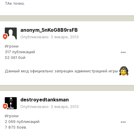
ТАк точно.
anonym_5nKoG8B9rsFB
Опубликовано:
3 января, 2013
Игроки
317 публикаций
52 061 бой
Данный мод официально запрещён администрацией игры
destroyedtanksman
Опубликовано:
3 января, 2013
Игроки
2 069 публикаций
7 875 боёв