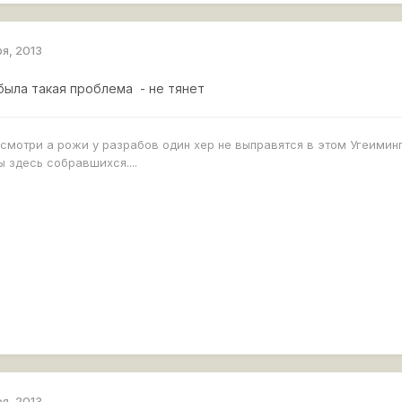
ря, 2013
была такая проблема - не тянет
 смотри а рожи у разрабов один хер не выправятся в этом Угеиминг
 здесь собравшихся....
ря, 2013