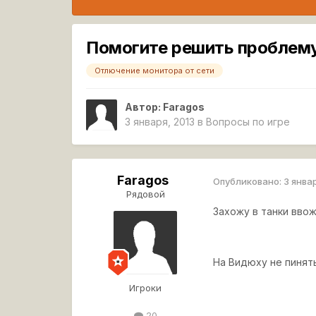
Помогите решить проблему
Отлючение монитора от сети
Автор:
Faragos
3 января, 2013
в
Вопросы по игре
Faragos
Опубликовано:
3 янва
Рядовой
Захожу в танки ввож
На Видюху не пинят
Игроки
20