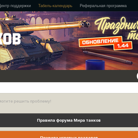
Центр поддержки
Табель-календарь
Реферальная программа
могите решить проблему!
Правила форума Мира танков
Правила игровых разделов