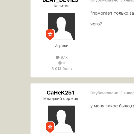
Опубликовано:
3 янва
Капитан
"помогает только за
чего?
Игроки
8,1k
0
8 013 боёв
CaHeK251
Опубликовано:
3 янва
Младший сержант
у меня такое было,г