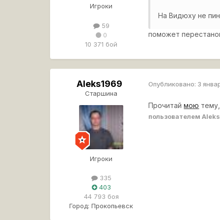
Игроки
На Видюху не пин
59
поможет перестанов
0
10 371 бой
Aleks1969
Опубликовано:
3 янва
Старшина
Прочитай
мою
тему,
пользователем Alek
Игроки
335
403
44 793 боя
Город:
Прокопьевск