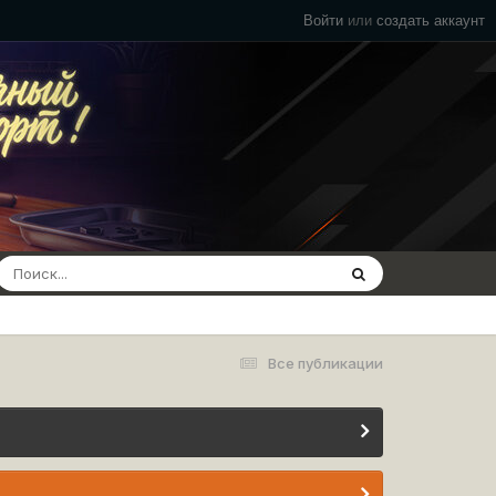
Войти
или
создать аккаунт
Все публикации