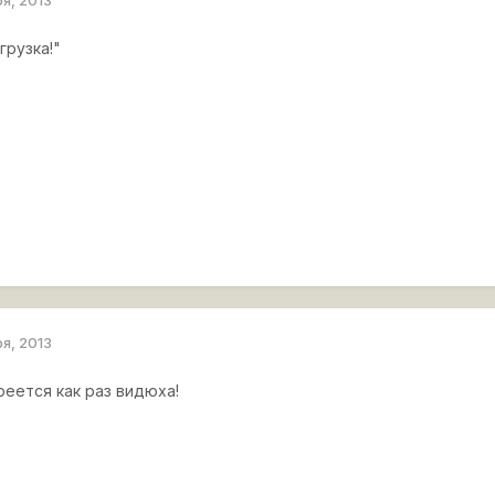
ря, 2013
грузка!"
ря, 2013
реется как раз видюха!