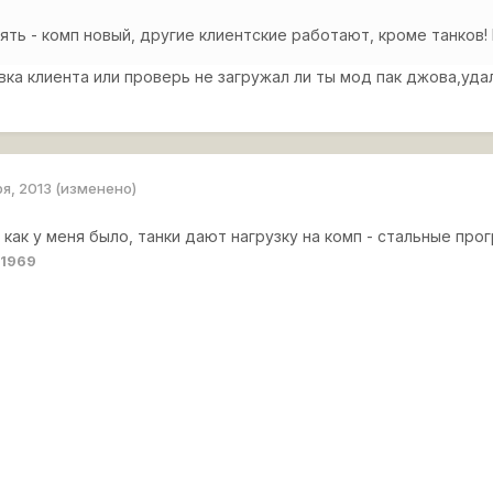
ять - комп новый, другие клиентские работают, кроме танков
ка клиента или проверь не загружал ли ты мод пак джова,уда
ря, 2013
(изменено)
 как у меня было, танки дают нагрузку на комп - стальные про
s1969