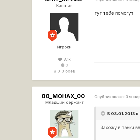
Капитан
тут тебе помогут
Игроки
8,1k
0
8 013 боёв
00_MOHAX_00
Опубликовано:
3 янва
Младший сержант
В 03.01.2013 в
Захожу в танки вв