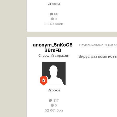
Игроки
66
0
8 849 боёв
anonym_5nKoG8
Опубликовано:
3 янва
B9rsFB
Старший сержант
Вирус раз комп новы
Игроки
317
0
52 061 бой