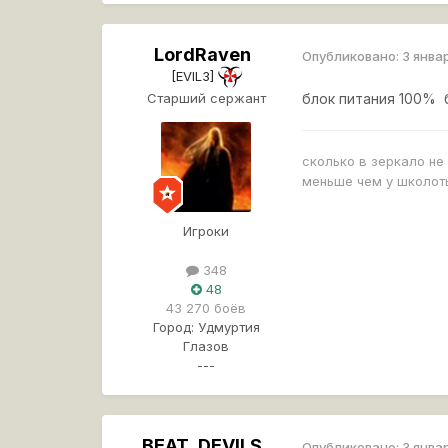
LordRaven
Опубликовано:
3 янва
[EVIL3]
Старший сержант
блок питания 100% 
сколько в зеркало не
меньше чем у школоты
Игроки
348
48
43 270 боёв
Город:
Удмуртия
Глазов
---
BEAT_DEVILS
Опубликовано:
3 янва