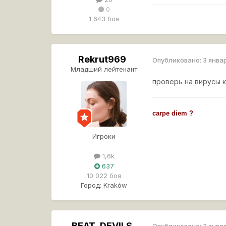
0
1 643 боя
Rekrut969
Опубликовано:
3 янва
Младший лейтенант
проверь на вирусы к
carpe diem ?
Игроки
1,6k
637
10 022 боя
Город:
Kraków
BEAT_DEVILS