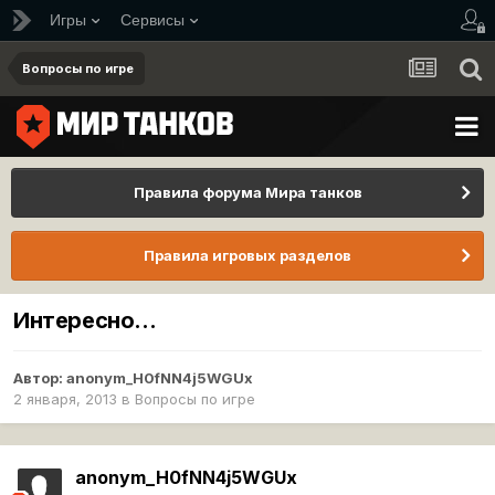
Игры
Сервисы
Вопросы по игре
Правила форума Мира танков
Правила игровых разделов
Интересно...
Автор:
anonym_H0fNN4j5WGUx
2 января, 2013
в
Вопросы по игре
anonym_H0fNN4j5WGUx