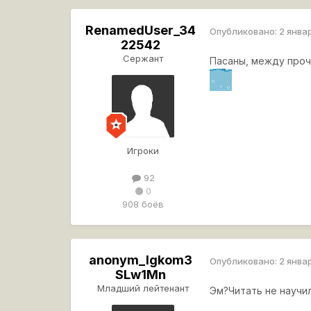
RenamedUser_34
Опубликовано:
2 янва
22542
Сержант
Пасаны, между проч
Игроки
92
0
908 боёв
anonym_lgkom3
Опубликовано:
2 янва
SLw1Mn
Младший лейтенант
Эм?Читать не научил