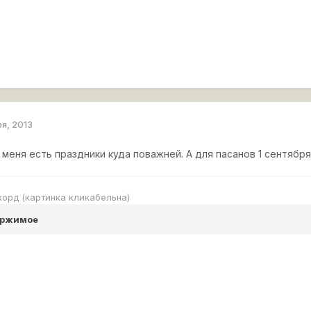
ря, 2013
У меня есть праздники куда поважней. А для пасанов 1 сентября
екорд (картинка кликабельна)
ержимое