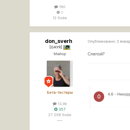
190
0
12 боёв
don_sverh
Опубликовано:
2 янва
[GAYR]
Майор
Слепой?
Бета-тестеры
13,9k
357
27 208 боёв
---