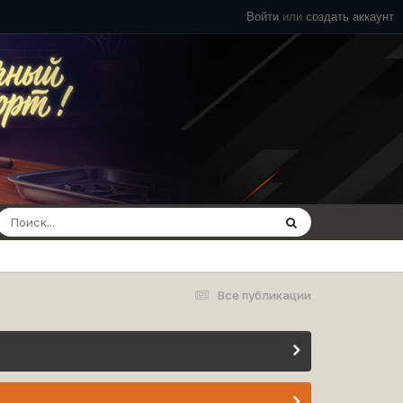
Войти
или
создать аккаунт
Все публикации