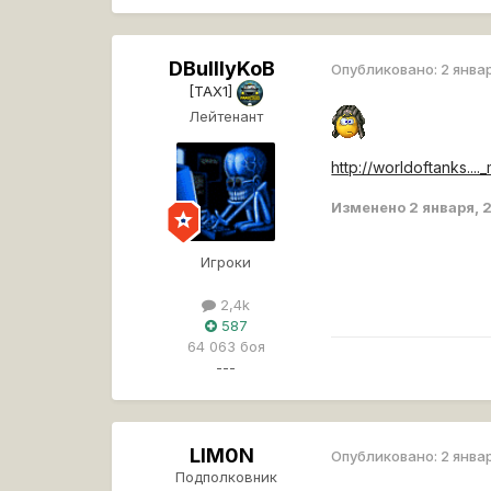
DBuIIIyKoB
Опубликовано:
2 янва
[TAX1]
Лейтенант
http://worldoftanks...
Изменено
2 января, 
Игроки
2,4k
587
64 063 боя
---
LlM0N
Опубликовано:
2 янва
Подполковник