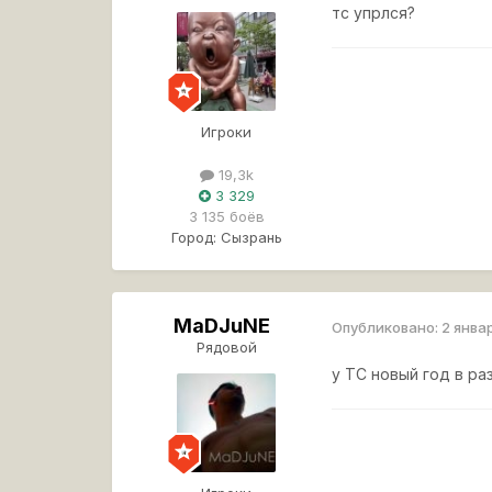
тс упрлся?
Игроки
19,3k
3 329
3 135 боёв
Город:
Сызрань
MaDJuNE
Опубликовано:
2 янва
Рядовой
у ТС новый год в ра