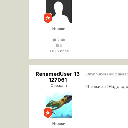
Игроки
2,4k
0
8 076 боёв
RenamedUser_13
Опубликовано:
2 янва
127061
Сержант
Я тожи за ! Надо сде
Игроки