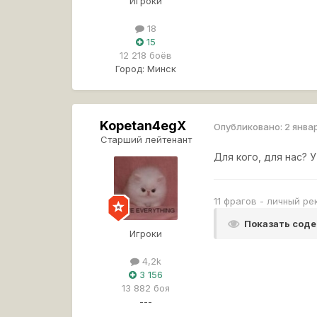
Игроки
18
15
12 218 боёв
Город:
Минск
Kopetan4egX
Опубликовано:
2 янва
Старший лейтенант
Для кого, для нас? 
11 фрагов - личный р
Показать сод
Игроки
4,2k
3 156
13 882 боя
---