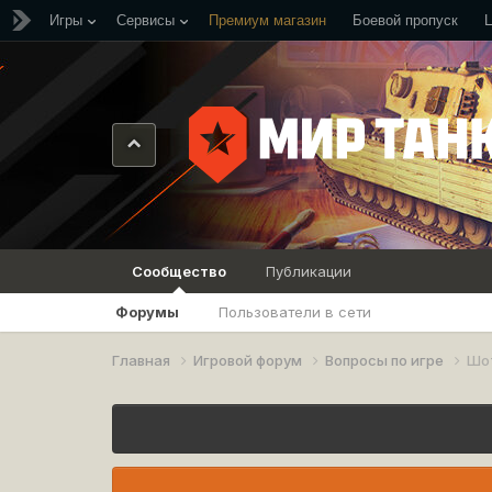
Игры
Сервисы
Премиум магазин
Боевой пропуск
Сообщество
Публикации
Форумы
Пользователи в сети
Главная
Игровой форум
Вопросы по игре
Шот