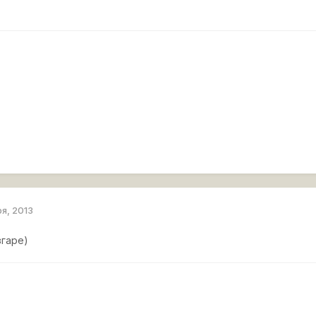
ря, 2013
згаре)