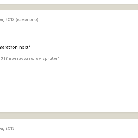
ря, 2013
(изменено)
._marathon_next/
2013
пользователем spruter1
ря, 2013