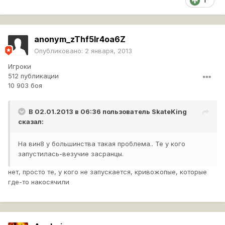
1
anonym_zThf5lr4oa6Z
Опубликовано:
2 января, 2013
Игроки
512 публикации
10 903 боя
В 02.01.2013 в 06:36 пользователь
SkateKing
сказал:
На вин8 у большинства такая проблема.. Те у кого
запустилась-везучие засранцы.
нет, просто те, у кого не запускается, кривожопые, которые
где-то накосячили