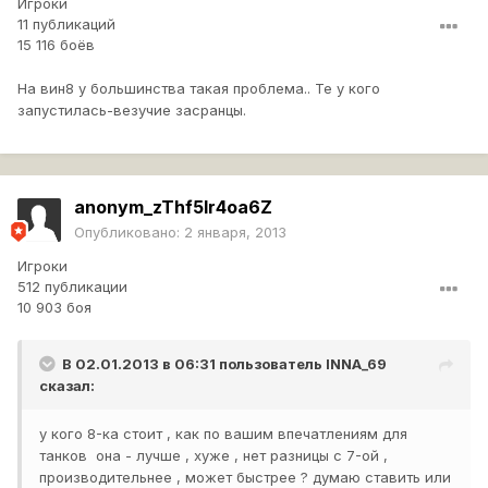
Игроки
11 публикаций
15 116 боёв
На вин8 у большинства такая проблема.. Те у кого
запустилась-везучие засранцы.
anonym_zThf5lr4oa6Z
Опубликовано:
2 января, 2013
Игроки
512 публикации
10 903 боя
В 02.01.2013 в 06:31 пользователь
INNA_69
сказал:
у кого 8-ка стоит , как по вашим впечатлениям для
танков она - лучше , хуже , нет разницы с 7-ой ,
производительнее , может быстрее ? думаю ставить или