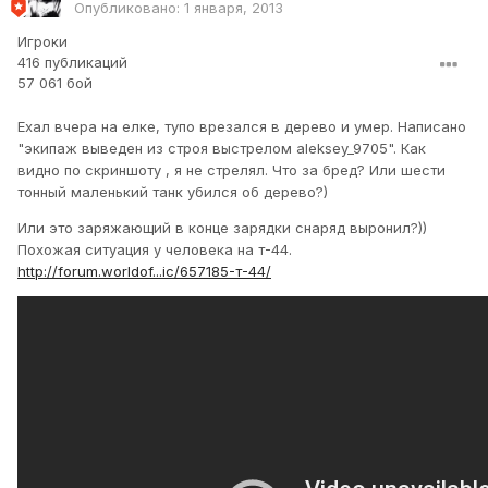
Опубликовано:
1 января, 2013
Игроки
416 публикаций
57 061 бой
Ехал вчера на елке, тупо врезался в дерево и умер. Написано
"экипаж выведен из строя выстрелом aleksey_9705". Как
видно по скриншоту , я не стрелял. Что за бред? Или шести
тонный маленький танк убился об дерево?)
Или это заряжающий в конце зарядки снаряд выронил?))
Похожая ситуация у человека на т-44.
http://forum.worldof...ic/657185-т-44/