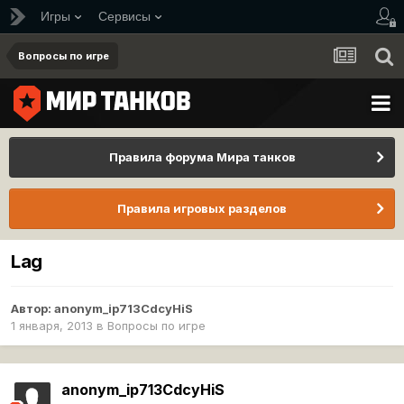
Игры
Сервисы
Вопросы по игре
Правила форума Мира танков
Правила игровых разделов
Lag
Автор:
anonym_ip713CdcyHiS
1 января, 2013
в
Вопросы по игре
anonym_ip713CdcyHiS