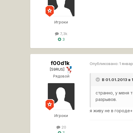
Игроки
7,3k
3
f00d1k
Опубликовано:
1 январ
[59RUS]
Рядовой
В 01.01.2013 в
странно, у меня 
разрывов.
я живу не в городе+
Игроки
20
7