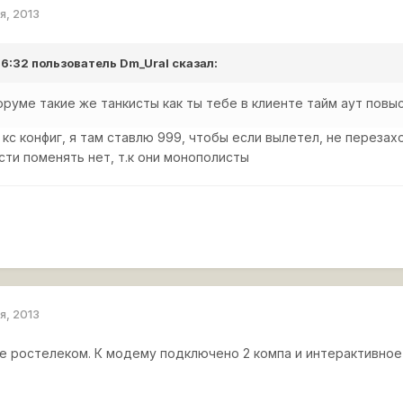
я, 2013
 16:32 пользователь
Dm_Ural
сказал:
руме такие же танкисты как ты тебе в клиенте тайм аут повы
 кс конфиг, я там ставлю 999, чтобы если вылетел, не перезахо
ти поменять нет, т.к они монополисты
я, 2013
же ростелеком. К модему подключено 2 компа и интерактивное