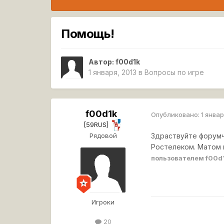
Помощь!
Автор:
f00d1k
1 января, 2013
в
Вопросы по игре
f00d1k
Опубликовано:
1 январ
[59RUS]
Рядовой
Здраствуйте форумча
Ростелеком. Матом н
пользователем f00d
Игроки
20