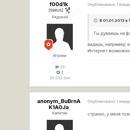
f00d1k
Опубликовано:
1 январ
[59RUS]
Рядовой
В 01.01.2013 в
Ты думаешь на фо
видишь, например: в
Интернет возможнос
Игроки
20
7
35 032 боя
anonym_BuBrnA
Опубликовано:
1 январ
K1A0Ja
Капитан
странно, у меня то