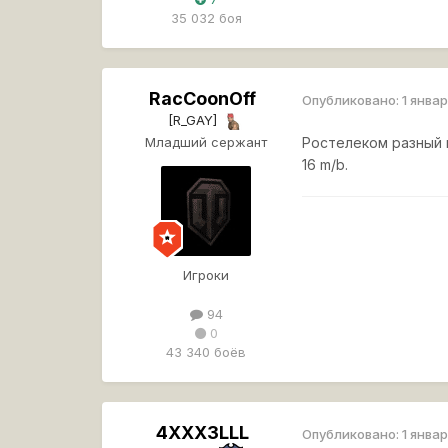
35 032 боя
RacCoonOff
Опубликовано:
1 январ
[R_GAY]
Младший сержант
Ростелеком разный в
16 m/b.
Игроки
94
0
43 340 боёв
4XXX3LLL
Опубликовано:
1 январ