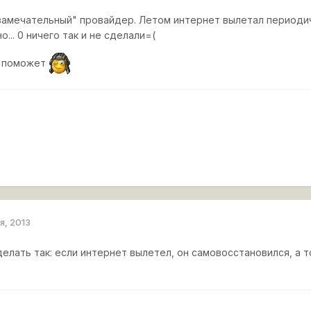
замечательный" провайдер. Летом интернет вылетал периодич
о... 0 ничего так и не сделали=(
до поможет
я, 2013
делать так: если интернет вылетел, он самовосстановился, а