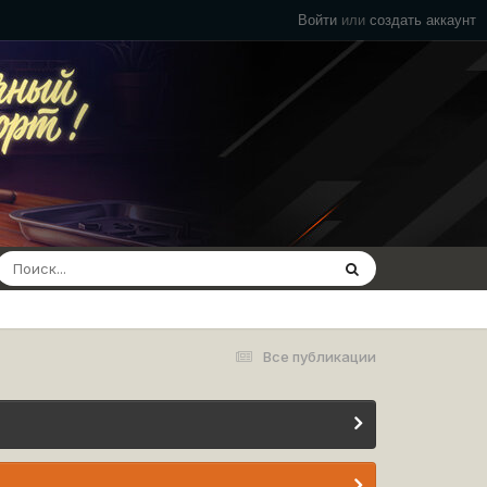
Войти
или
создать аккаунт
Все публикации