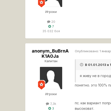
Игроки
20
7
35 032 боя
anonym_BuBrnA
Опубликовано:
1 январ
K1A0Ja
Капитан
В 01.01.2013 в
я живу не в горо
понятно. это 100% п
Игроки
пс. как вариант поп
7,3k
высоковат.
3