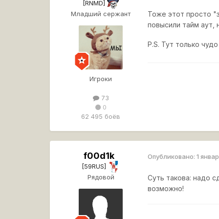
[RNMD]
Младший сержант
Тоже этот просто "
повысили тайм аут, н
P.S. Тут только чу
Игроки
73
0
62 495 боёв
f00d1k
Опубликовано:
1 январ
[59RUS]
Рядовой
Суть такова: надо с
возможно!