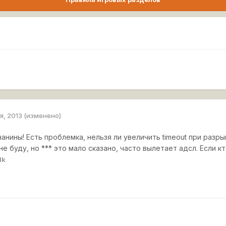
я, 2013
(изменено)
нины! Есть проблемка, нельзя ли увеличить timeout при разр
е буду, но *** это мало сказано, часто вылетает адсл. Если к
1k