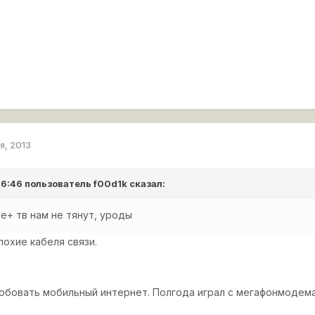
я, 2013
 16:46 пользователь
f00d1k
сказал:
де+ тв нам не тянут, уроды
лохие кабеля связи.
робовать мобильный интернет. Полгода играл с мегафонмодема