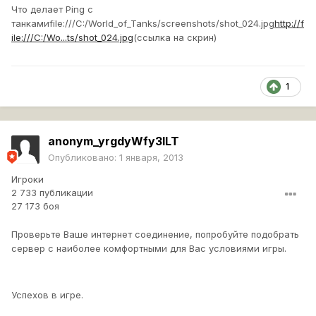
Что делает Ping с
танкамиfile:///C:/World_of_Tanks/screenshots/shot_024.jpg
http://f
ile:///C:/Wo...ts/shot_024.jpg
(ссылка на скрин)
1
anonym_yrgdyWfy3ILT
Опубликовано:
1 января, 2013
Игроки
2 733 публикации
27 173 боя
Проверьте Ваше интернет соединение, попробуйте подобрать
сервер с наиболее комфортными для Вас условиями игры.
Успехов в игре.