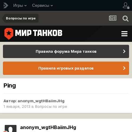
Игры
Сервисы
Вопросы по игре
Правила форума Мира танков
Правила игровых разделов
Ping
Автор:
anonym_wgtHBaiimJHg
1 января, 2013
в
Вопросы по игре
anonym_wgtHBaiimJHg