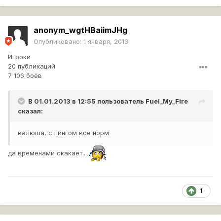
anonym_wgtHBaiimJHg
Опубликовано:
1 января, 2013
Игроки
20 публикаций
7 106 боёв
В 01.01.2013 в 12:55 пользователь
Fuel_My_Fire
сказал:
валюша, с пингом все норм
да временами скакает...
1