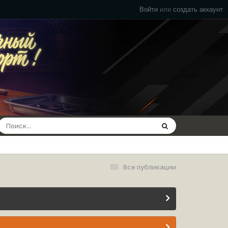
Войти
или
создать аккаунт
Все публикации