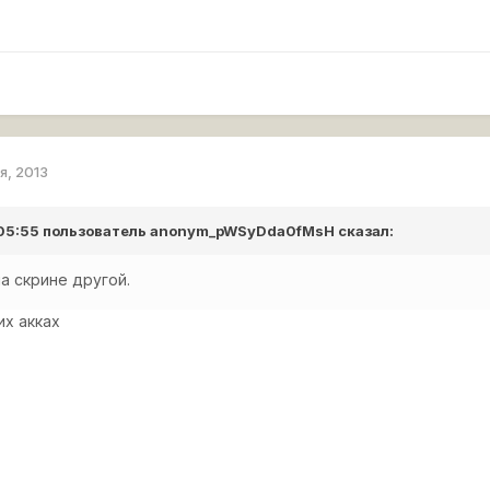
я, 2013
 05:55 пользователь
anonym_pWSyDda0fMsH
сказал:
на скрине другой.
их акках