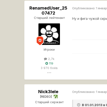
RenamedUser_25
Опубликовано:
1 январ
07472
Старший лейтенант
Ну и фига чужой ск
Игроки
2,7k
________________________
119
3 970 боёв
________________
---
Nick3lele
Опубликовано:
1 январ
[REDEO]
Старший сержант
В 01.01.2013 в