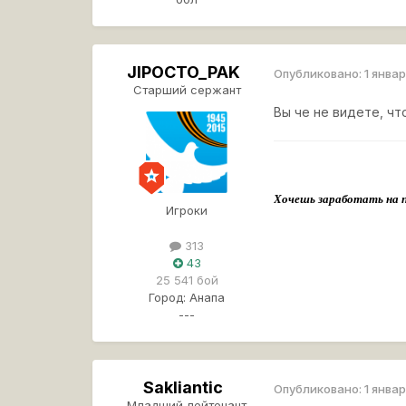
JlPOCTO_PAK
Опубликовано:
1 январ
Старший сержант
Вы че не видете, чт
Хочешь заработать на 
Игроки
313
43
25 541 бой
Город:
Анапа
---
Sakliantic
Опубликовано:
1 январ
Младший лейтенант