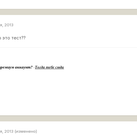
я, 2013
о это тест??
премиум аккаунт?
-
Тогда тебе сюда
я, 2013
(изменено)