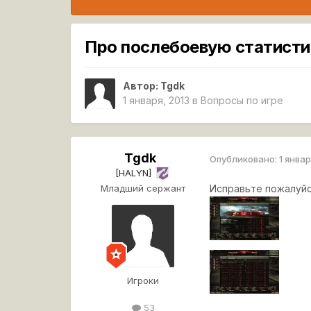
Про послебоевую статисти
Автор:
Tgdk
1 января, 2013
в
Вопросы по игре
Tgdk
Опубликовано:
1 январ
[HALYN]
Младший сержант
Исправьте пожалуйст
Игроки
53