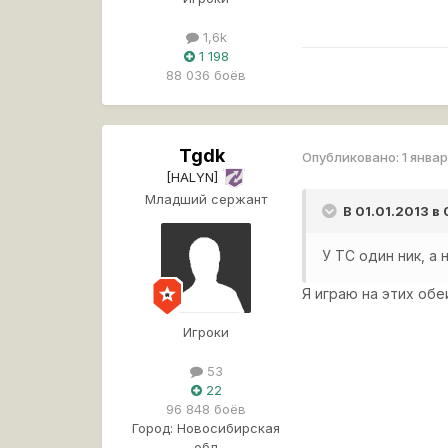
1,6k
1 198
88 036 боёв
Tgdk
Опубликовано:
1 январ
[HALYN]
Младший сержант
В 01.01.2013 в
У ТС один ник, а 
Я играю на этих обе
Игроки
53
22
96 848 боёв
Город:
Новосибирская
обл