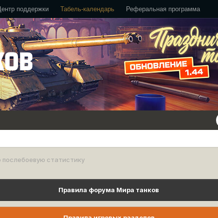
Центр поддержки
Табель-календарь
Реферальная программа
о послебоевую статистику
Правила форума Мира танков
Правила игровых разделов