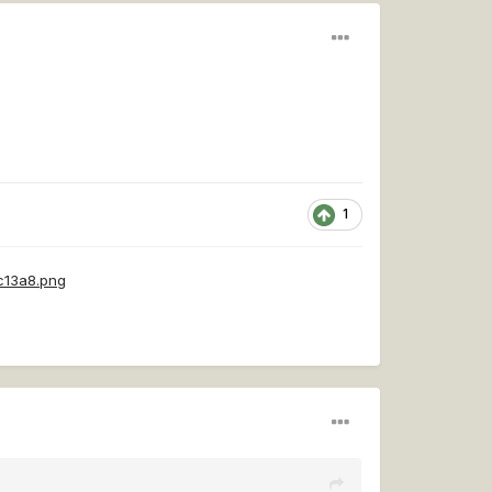
1
ac13a8.png