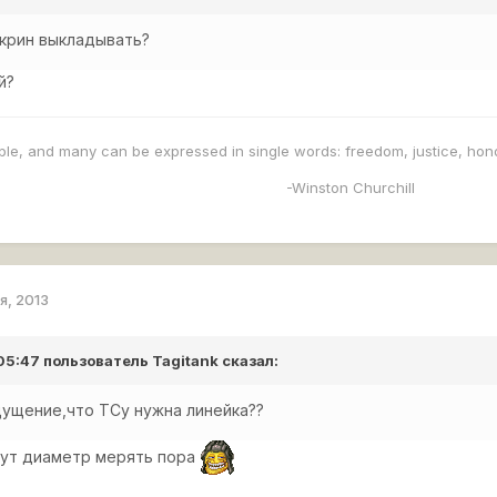
скрин выкладывать?
й?
mple, and many can be expressed in single words: freedom, justice, hono
-Winston Churchill
я, 2013
 05:47 пользователь
Tagitank
сказал:
щущение,что ТСу нужна линейка??
тут диаметр мерять пора