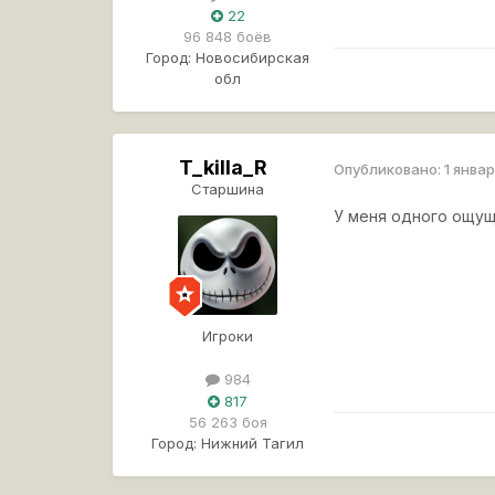
22
96 848 боёв
Город:
Новосибирская
обл
T_killa_R
Опубликовано:
1 январ
Старшина
У меня одного ощущ
Игроки
984
817
56 263 боя
Город:
Нижний Тагил