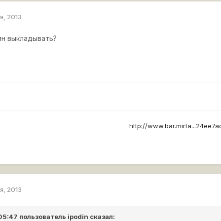
я, 2013
рин выкладывать?
____________________________________________
http://www.bar.mirta...24ee7
я, 2013
 05:47 пользователь
ipodin
сказал: