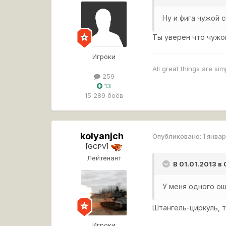
Ну и фига чужой 
Ты уверен что чужо
Игроки
All great things are si
259
13
15 289 боёв
kolyanjch
Опубликовано:
1 январ
[GCPV]
Лейтенант
В 01.01.2013 в
У меня одного о
Штангель-циркуль, 
Игроки