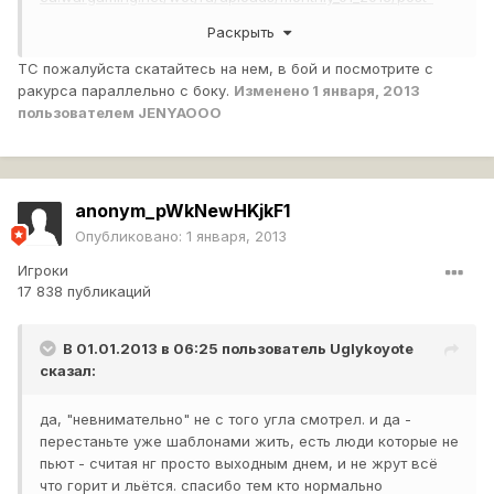
2419284-0-23172100-1357017585_thumb.jpg
Раскрыть
вот при вращении этот "выступ" башни заходит в корпус.
ТС пожалуйста скатайтесь на нем, в бой и посмотрите с
ракурса параллельно с боку.
Изменено
1 января, 2013
пользователем JENYAOOO
anonym_pWkNewHKjkF1
Опубликовано:
1 января, 2013
Игроки
17 838 публикаций
В 01.01.2013 в 06:25 пользователь
Uglykoyote
сказал:
да, "невнимательно" не с того угла смотрел. и да -
перестаньте уже шаблонами жить, есть люди которые не
пьют - считая нг просто выходным днем, и не жрут всё
что горит и льётся. спасибо тем кто нормально