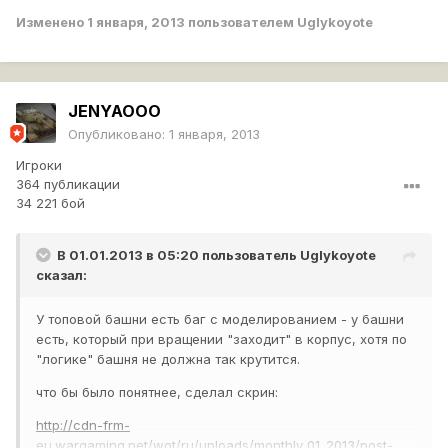
Изменено
1 января, 2013
пользователем Uglykoyote
JENYAOOO
Опубликовано:
1 января, 2013
Игроки
364 публикации
34 221 бой
В 01.01.2013 в 05:20 пользователь
Uglykoyote
сказал:
У топовой башни есть баг с моделированием - у башни
есть, который при вращении "заходит" в корпус, хотя по
"логике" башня не должна так крутится.
что бы было понятнее, сделал скрин:
http://cdn-frm-
eu.wargaming.net/wot/ru/uploads/monthly_01_2013/post-