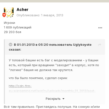
Acher
Опубликовано:
1 января, 2013
Игроки
1 609 публикаций
29 203 боя
В 01.01.2013 в 05:20 пользователь
Uglykoyote
сказал:
У топовой башни есть баг с моделированием - у башни
есть, который при вращении "заходит" в корпус, хотя по
"логике" башня не должна так крутится.
что бы было понятнее, сделал скрин:
http://cdn-frm-
eu.wargaming.net/wot/ru/uploads/monthly_01_2013/post-
2419284-0-23172100-1357017585_thumb.jpg
Раскрыть
вот при вращении этот "выступ" башни заходит в корпус.
Всё там правильно. Приглаядись получше. На сонную и/или