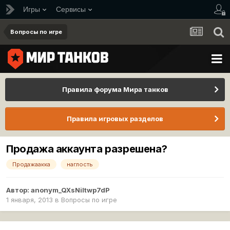
Игры
Сервисы
Вопросы по игре
Правила форума Мира танков
Правила игровых разделов
Продажа аккаунта разрешена?
Продажаакка
наглость
Автор:
anonym_QXsNiItwp7dP
1 января, 2013
в
Вопросы по игре