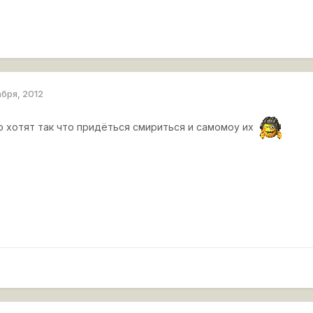
абря, 2012
о хотят так что придёться смириться и самомоу их