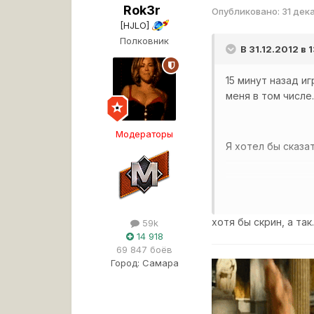
Rok3r
Опубликовано:
31 дек
[HJLO]
Полковник
В 31.12.2012 в
15 минут назад иг
меня в том числе
Модераторы
Я хотел бы сказа
к сажалению немо
хотя бы скрин, а так.
59k
14 918
69 847 боёв
Город:
Самара