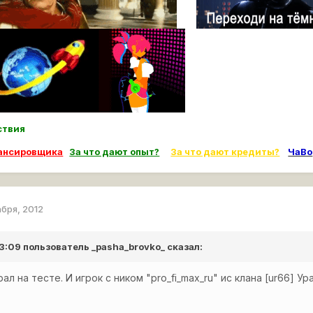
ьствия
лансировщика
За что дают опыт?
За что дают кредиты?
ЧаВо
абря, 2012
 13:09 пользователь
_pasha_brovko_
сказал:
рал на тесте. И игрок с ником "pro_fi_max_ru" ис клана [ur66] 
.