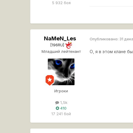
5 932 боя
NaMeN_Les
Опубликовано:
31 дек
[196RU]
Младший лейтенант
О, я в этом клане б
Игроки
1,5k
410
17 241 бой