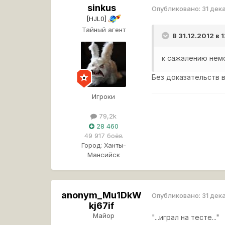
sinkus
Опубликовано:
31 дек
[HJL0]
Тайный агент
В 31.12.2012 в
к сажалению немо
Без доказательств в
Игроки
79,2k
28 460
49 917 боёв
Город:
Ханты-
Мансийск
anonym_Mu1DkW
Опубликовано:
31 дек
kj67if
Майор
"...играл на тесте..."