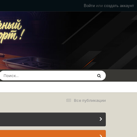
Войти
или
создать аккаунт
Все публикации