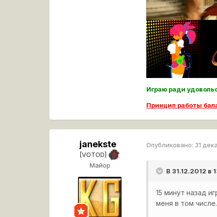
Играю ради удовол
Принцип работы ба
janekste
Опубликовано:
31 дек
[VOTOD]
Майор
В 31.12.2012 в
15 минут назад иг
меня в том числе