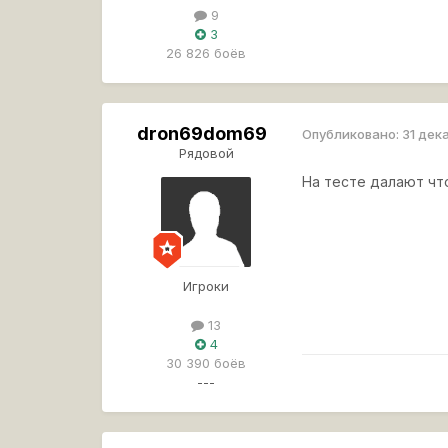
9
3
26 826 боёв
dron69dom69
Опубликовано:
31 дек
Рядовой
На тесте далают чт
Игроки
13
4
30 390 боёв
---