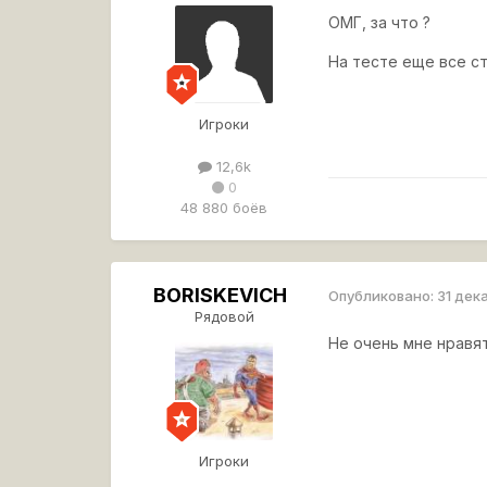
ОМГ, за что ?
На тесте еще все ст
Игроки
12,6k
0
48 880 боёв
BORISKEVICH
Опубликовано:
31 дек
Рядовой
Не очень мне нравят
Игроки