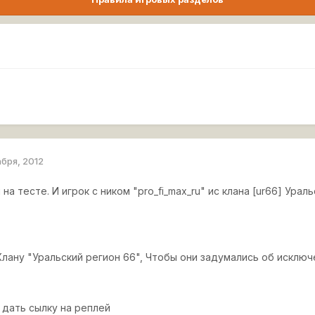
абря, 2012
 на тесте. И игрок с ником "pro_fi_max_ru" ис клана [ur66] Ура
Клану "Уральский регион 66", Чтобы они задумались об исключ
 дать сылку на реплей