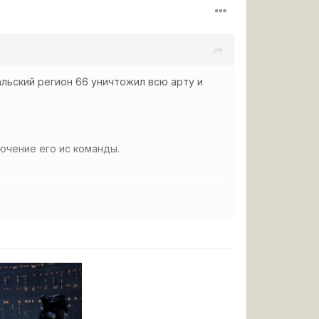
Уральский регион 66 уничтожил всю арту и
лючение его ис команды.