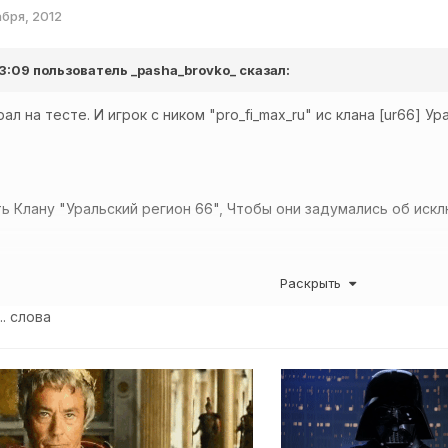
абря, 2012
 13:09 пользователь
_pasha_brovko_
сказал:
рал на тесте. И игрок с ником "pro_fi_max_ru" ис клана [ur66] 
.
ть Клану "Уральский регион 66", Чтобы они задумались об иск
гу дать сылку на реплей
Раскрыть
.. слова