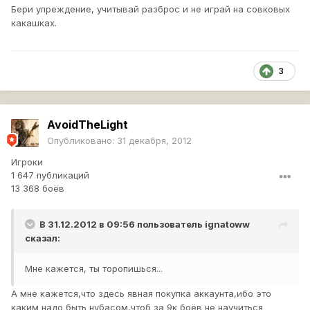
Бери упреждение, учитывай разброс и не играй на совковых
какашках.
3
AvoidTheLight
Опубликовано:
31 декабря, 2012
Игроки
1 647 публикаций
13 368 боёв
В 31.12.2012 в 09:56 пользователь
ignatoww
сказал:
Мне кажется, ты торопишься...
А мне кажется,что здесь явная покупка аккаунта,ибо это
каким надо быть нубасом,чтоб за 9к боёв не научиться