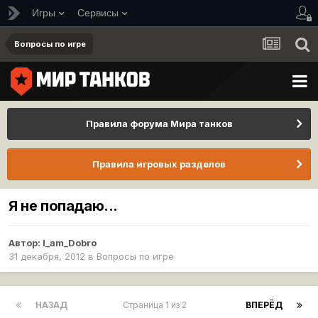
Игры
Сервисы
Вопросы по игре
Правила форума Мира танков
Правила игровых разделов
Я не попадаю...
Автор:
I_am_Dobro
31 декабря, 2012
в
Вопросы по игре
НАЗАД
Страница 1 из 2
ВПЕРЁД