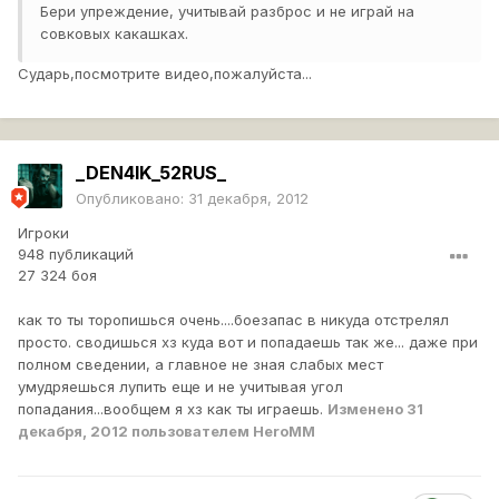
Бери упреждение, учитывай разброс и не играй на
совковых какашках.
Сударь,посмотрите видео,пожалуйста...
_DEN4IK_52RUS_
Опубликовано:
31 декабря, 2012
Игроки
948 публикаций
27 324 боя
как то ты торопишься очень....боезапас в никуда отстрелял
просто. сводишься хз куда вот и попадаешь так же... даже при
полном сведении, а главное не зная слабых мест
умудряешься лупить еще и не учитывая угол
попадания...вообщем я хз как ты играешь.
Изменено
31
декабря, 2012
пользователем HeroMM