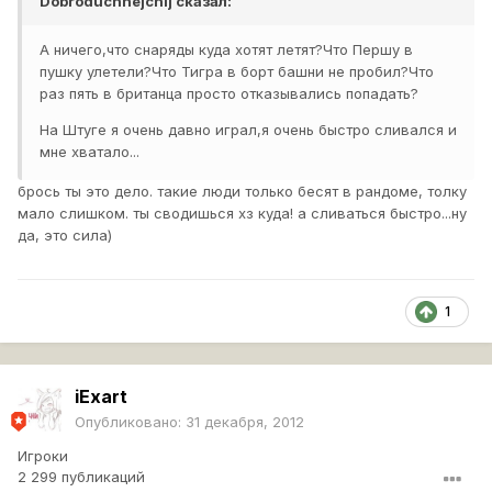
Dobroduchnejchij
сказал:
А ничего,что снаряды куда хотят летят?Что Першу в
пушку улетели?Что Тигра в борт башни не пробил?Что
раз пять в британца просто отказывались попадать?
На Штуге я очень давно играл,я очень быстро сливался и
мне хватало...
брось ты это дело. такие люди только бесят в рандоме, толку
мало слишком. ты сводишься хз куда! а сливаться быстро...ну
да, это сила)
1
iExart
Опубликовано:
31 декабря, 2012
Игроки
2 299 публикаций